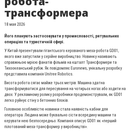
робота-
трансформера
18 мая 2026
Його планують застосовувати у промисловості, рятувальних
операціях та туристичній сфері.
У Китай презентували гігантського керованого меха-робота GD01,
якого вже запустили у серійне виробництво. Новинку називають
справжньою мрією фанатів фільмів на кшталт Трансформери та
Тихоокеанський рубіж. Як повідомляє Euronews, унікальну розробку
представила компанія Unitree Robotics.
Висота робота сягає майже трьох метрів. Машина здатна
трансформуватися для пересування на чотирьох ногах або ходити на
двох. У рекламному ролику розробники продемонстрували, як GD01
легко руйнує стіну з бетонних блоків.
Головною особливістю новинки стала наявність кабіни для
оператора. Людина може буквально сісти всередину машини та
керувати нею безпосередньо. Компанія описує GD01 як «перший
пілотований меха-трансформер у виробництві».