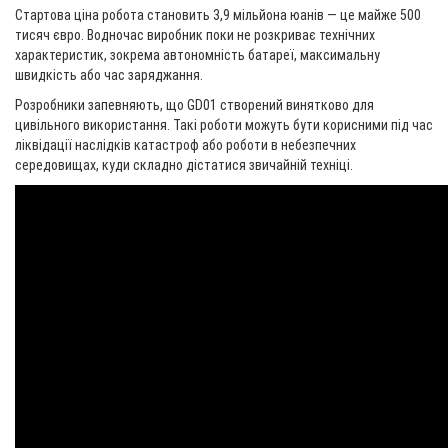
Стартова ціна робота становить 3,9 мільйона юанів — це майже 500
тисяч євро. Водночас виробник поки не розкриває технічних
характеристик, зокрема автономність батареї, максимальну
швидкість або час заряджання.
Розробники запевняють, що GD01 створений винятково для
цивільного використання. Такі роботи можуть бути корисними під час
ліквідації наслідків катастроф або роботи в небезпечних
середовищах, куди складно дістатися звичайній техніці.