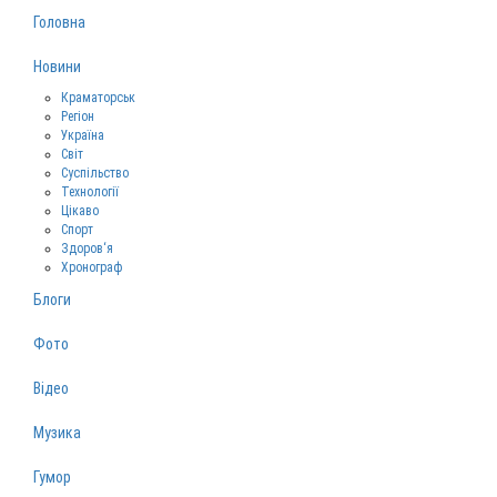
Головна
Новини
Краматорськ
Регіон
Україна
Світ
Суспільство
Технології
Цікаво
Спорт
Здоров‘я
Хронограф
Блоги
Фото
Відео
Музика
Гумор