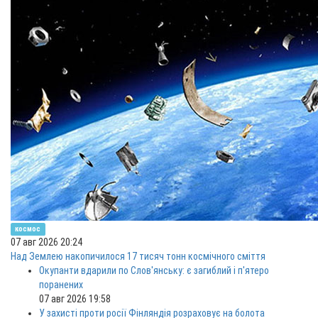
космос
07 авг 2026 20:24
Над Землею накопичилося 17 тисяч тонн космічного сміття
Окупанти вдарили по Слов'янську: є загиблий і п'ятеро
поранених
07 авг 2026 19:58
У захисті проти росії Фінляндія розраховує на болота