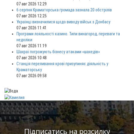
07 авг 2026 12:29
6 серпня Краматорська громада зазнала 20 обстрілів
07 авг 2026 12:25
Українці визначилися щодо виводу військ з Донбасу
07 авг 2026 11:41
Програми лояльності казино. Типи винагород, переваги та
недоліки
07 авг 2026 11:19
Шахраї погрожують бізнесу атаками «шахедів»
07 авг 2026 10:48
Станція переливання крові призупиняє діяльність у
Краматорську
07 авг 2026 09:58
Підписатись на розсилку