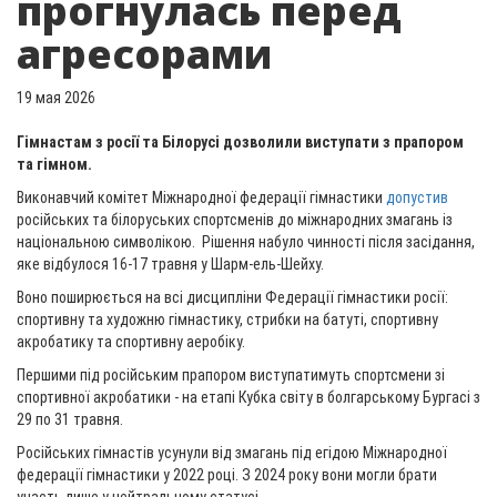
прогнулась перед
агресорами
19 мая 2026
Гімнастам з росії та Білорусі дозволили виступати з прапором
та гімном.
Виконавчий комітет Міжнародної федерації гімнастики
допустив
російських та білоруських спортсменів до міжнародних змагань із
національною символікою. Рішення набуло чинності після засідання,
яке відбулося 16-17 травня у Шарм-ель-Шейху.
Воно поширюється на всі дисципліни Федерації гімнастики росії:
спортивну та художню гімнастику, стрибки на батуті, спортивну
акробатику та спортивну аеробіку.
Першими під російським прапором виступатимуть спортсмени зі
спортивної акробатики - на етапі Кубка світу в болгарському Бургасі з
29 по 31 травня.
Російських гімнастів усунули від змагань під егідою Міжнародної
федерації гімнастики у 2022 році. З 2024 року вони могли брати