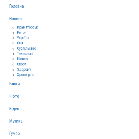
Головна
Новини
Краматорськ
Регіон
Україна
Світ
Суспільство
Технології
Цікаво
Спорт
Здоров‘я
Хронограф
Блоги
Фото
Відео
Музика
Гумор