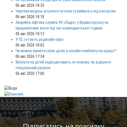
06 авг 2026 18:33
Чергова модель штучного інтелекту вийшла з-під контролю
06 авг 2026 18:18
Аварійна ліфтова служба УК «Ладіс» у Краматорську не
працюватиме вночі під час комендантської години
06 авг 2026 18:12
У ЄС готують редизайн євро
06 авг 2026 18:02
Чи можна змінити свою долю в онлайн-гемблінгу на краще?
06 авг 2026 17:34
Виплати на дітей надходитимуть по-новому: як відкрити
спеціальний рахунок
06 авг 2026 17:00
Підписатись на розсилку