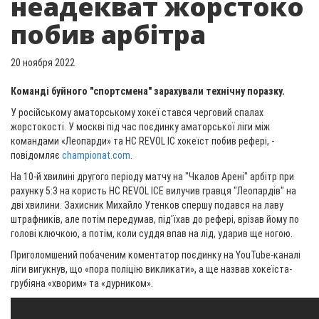
неадекват жорстоко
побив арбітра
20 ноября 2022
Команді буйного "спортсмена" зарахували технічну поразку.
У російському аматорському хокеї стався черговий спалах
жорстокості. У москві під час поєдинку аматорської ліги між
командами «Леопарди» та НС REVOL IC хокеїст побив рефері, -
повідомляє
championat.com
.
На 10-й хвилині другого періоду матчу на "Чкалов Арені" арбітр при
рахунку 5:3 на користь НС REVOL ICE вилучив гравця "Леопардів" на
дві хвилини. Захисник Михайло Утенков спершу подався на лаву
штрафників, але потім передумав, під'їхав до рефері, врізав йому по
голові ключкою, а потім, коли суддя впав на лід, ударив ще ногою.
Приголомшений побаченим коментатор поєдинку на YouTube-каналі
ліги вигукнув, що «пора поліцію викликати», а ще назвав хокеїста-
грубіяна «хворим» та «дурником».