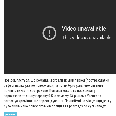
Повідомляється, що команди дограли другий період (постраждалий
рефері на лід уже не повернувся), а потім було ухвалено рішення
припинити матч достроково. Команді хокеїста-неадеквату
зарахували технічну поразку 0:5, а самому 43-річному Утенкову
загрожує кримінальне переслідування. Принаймні на місце інциденту
було викликано співробітників поліції для розгляду по суті нападу.
рашизм