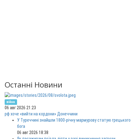
Останні Новини
війна
06 авг 2026 21:23
рф хоче «вийти на кордони» Донеччини
У Туреччині знайшли 1800-річну мармурову статую грецького
бога
06 авг 2026 18:38
Як пасажирам поїзда діяти у разі виникнення загрози