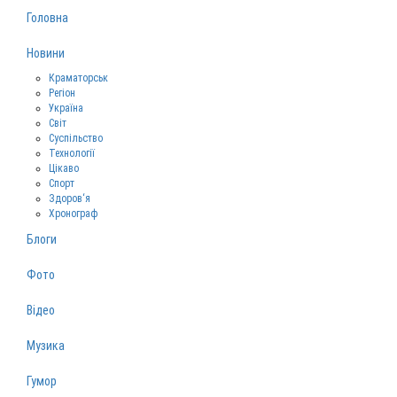
Головна
Новини
Краматорськ
Регіон
Україна
Світ
Суспільство
Технології
Цікаво
Спорт
Здоров‘я
Хронограф
Блоги
Фото
Відео
Музика
Гумор