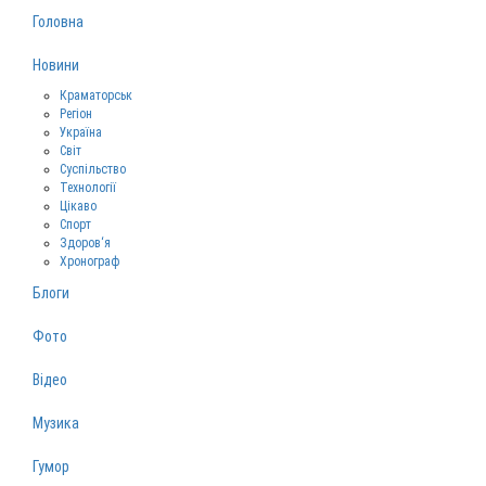
Головна
Новини
Краматорськ
Регіон
Україна
Світ
Суспільство
Технології
Цікаво
Спорт
Здоров‘я
Хронограф
Блоги
Фото
Відео
Музика
Гумор