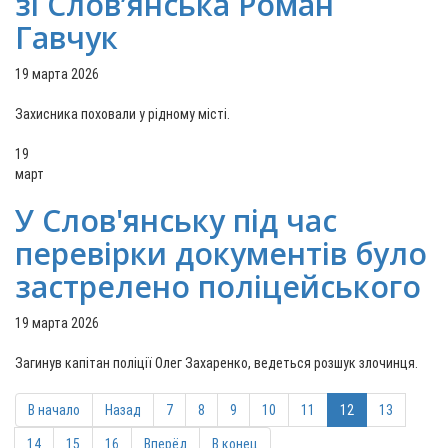
зі Слов’янська Роман
Гавчук
19 марта 2026
Захисника поховали у рідному місті.
19
март
У Слов'янську під час
перевірки документів було
застрелено поліцейського
19 марта 2026
Загинув капітан поліції Олег Захаренко, ведеться розшук злочинця.
В начало
Назад
7
8
9
10
11
12
13
14
15
16
Вперёд
В конец