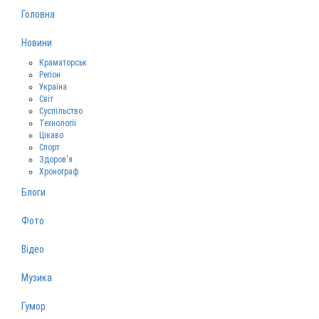
Головна
Новини
Краматорськ
Регіон
Україна
Світ
Суспільство
Технології
Цікаво
Спорт
Здоров‘я
Хронограф
Блоги
Фото
Відео
Музика
Гумор