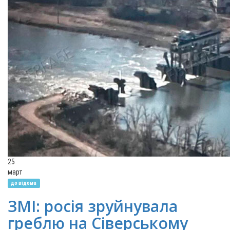
25
март
до відома
ЗМІ: росія зруйнувала
греблю на Сіверському