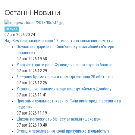
Останні Новини
космос
07 авг 2026 20:24
Над Землею накопичилося 17 тисяч тонн космічного сміття
Окупанти вдарили по Слов'янську: є загиблий і п'ятеро
поранених
07 авг 2026 19:58
У захисті проти росії Фінляндія розраховує на болота
07 авг 2026 12:29
6 серпня Краматорська громада зазнала 20 обстрілів
07 авг 2026 12:25
Українці визначилися щодо виводу військ з Донбасу
07 авг 2026 11:41
Програми лояльності казино. Типи винагород, переваги та
недоліки
07 авг 2026 11:19
Шахраї погрожують бізнесу атаками «шахедів»
07 авг 2026 10:48
Станція переливання крові призупиняє діяльність у