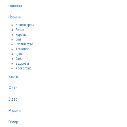
Головна
Новини
Краматорськ
Регіон
Україна
Світ
Суспільство
Технології
Цікаво
Спорт
Здоров‘я
Хронограф
Блоги
Фото
Відео
Музика
Гумор