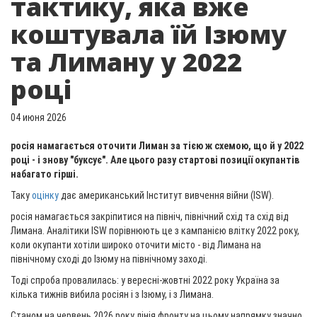
тактику, яка вже
коштувала їй Ізюму
та Лиману у 2022
році
04 июня 2026
росія намагається оточити Лиман за тією ж схемою, що й у 2022
році - і знову "буксує". Але цього разу стартові позиції окупантів
набагато гірші.
Таку
оцінку
дає американський Інститут вивчення війни (ISW).
росія намагається закріпитися на північ, північний схід та схід від
Лимана. Аналітики ISW порівнюють це з кампанією влітку 2022 року,
коли окупанти хотіли широко оточити місто - від Лимана на
північному сході до Ізюму на північному заході.
Тоді спроба провалилась: у вересні-жовтні 2022 року Україна за
кілька тижнів вибила росіян і з Ізюму, і з Лимана.
Станом на червень 2026 року лінія фронту на цьому напрямку значно