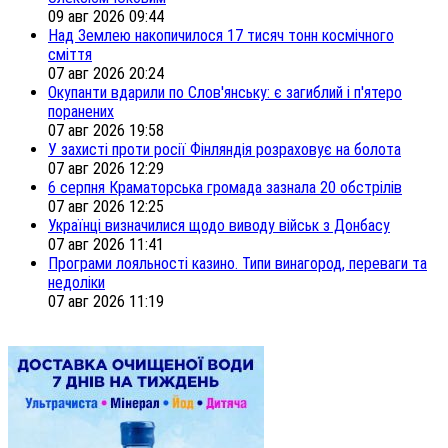
09 авг 2026 09:44
Над Землею накопичилося 17 тисяч тонн космічного
сміття
07 авг 2026 20:24
Окупанти вдарили по Слов'янську: є загиблий і п'ятеро
поранених
07 авг 2026 19:58
У захисті проти росії Фінляндія розраховує на болота
07 авг 2026 12:29
6 серпня Краматорська громада зазнала 20 обстрілів
07 авг 2026 12:25
Українці визначилися щодо виводу військ з Донбасу
07 авг 2026 11:41
Програми лояльності казино. Типи винагород, переваги та
недоліки
07 авг 2026 11:19