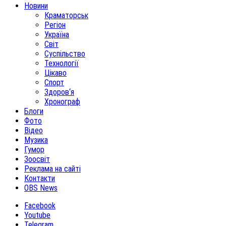
Новини
Краматорськ
Регіон
Україна
Світ
Суспільство
Технології
Цікаво
Спорт
Здоров‘я
Хронограф
Блоги
Фото
Відео
Музика
Гумор
Зоосвіт
Реклама на сайті
Контакти
OBS News
Facebook
Youtube
Telegram