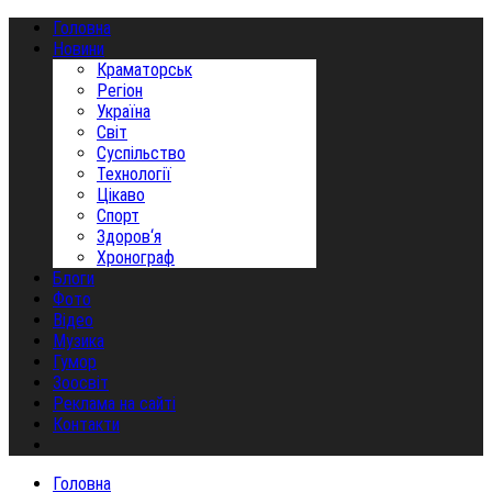
Головна
Новини
Краматорськ
Регіон
Україна
Світ
Суспільство
Технології
Цікаво
Спорт
Здоров‘я
Хронограф
Блоги
Фото
Відео
Музика
Гумор
Зоосвіт
Реклама на сайті
Контакти
Головна