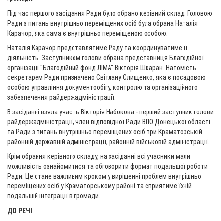
Під час першого засідання Ради було обрано керівний склад. Головою
Ради з питань внутрішньо переміщених осіб була обрана Наталія
Карачор, яка сама є внутрішньо переміщеною особою.
Наталія Карачор представлятиме Раду та координуватиме її
діяльність. Заступником голови обрана представниця Благодійної
організації "Благодійний фонд ЛІМА" Вікторія Шкаран. Натомість
секретарем Ради призначено Світлану Слищенко, яка є посадовою
особою управління документообігу, контролю та організаційного
забезпечення райдержадміністрації.
В засіданні взяла участь Вікторія Набокова - перший заступник голови
райдержадміністрації, член відповідної Ради ВПО Донецької області
та Ради з питань внутрішньо переміщених осіб при Краматорській
районній державній адміністрації, районній військовій адміністрації.
Крім обрання керівного складу, на засіданні всі учасники мали
можливість ознайомитися та обговорити формат подальшої роботи
Ради. Це стане важливим кроком у вирішенні проблем внутрішньо
переміщених осіб у Краматорському районі та сприятиме їхній
подальшій інтеграції в громади.
ДО РЕЧІ