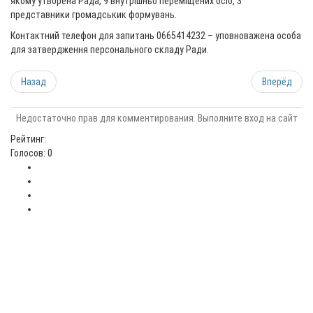
якому утворена Рада, 9 внутрішньо переміщених осіб, 3
представники громадськик формувань.
Контактний телефон для запитань 0665414232 – уповноважена особа
для затвердження персонального складу Ради.
Назад
Вперёд
Недостаточно прав для комментирования. Выполните вход на сайт
Рейтинг:
Голосов: 0