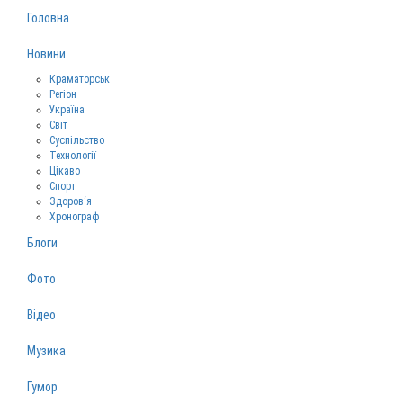
Головна
Новини
Краматорськ
Регіон
Україна
Світ
Суспільство
Технології
Цікаво
Спорт
Здоров‘я
Хронограф
Блоги
Фото
Відео
Музика
Гумор