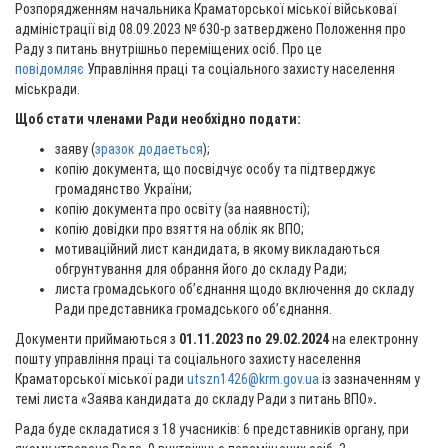
Розпорядженням начальника Краматорської міської військоваї
адміністрації від 08.09.2023 № б30-р затверджено Положення про
Раду з питань внутрішньо переміщених осіб. Про це
повідомляє
Управління праці та соціального захисту населення
міськради.
Щоб стати членами Ради необхідно подати:
заяву (
зразок додаеться
);
копію документа, що посвідчує особу та підтверджує
громадянство України;
копію документа про освіту (за наявності);
копію довідки про взяття на облік як ВПО;
мотиваційний лист кандидата, в якому викладаються
обгрунтування для обрання його до складу Ради;
листа громадського об’єднання щодо включення до складу
Ради представника громадського об’єднання.
Документи приймаються з
01.11.2023 по 29.02.2024
на електронну
пошту управління праці та соціального захисту населення
Краматорської міської ради
utszn1426@krm.gov.ua
із зазначенням у
темі листа «Заява кандидата до складу Ради з питань ВПО»
.
Рада буде складатися з 18 учасників: 6 представників органу, при