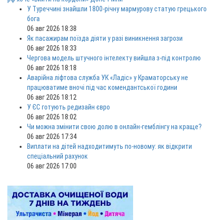
У Туреччині знайшли 1800-річну мармурову статую грецького
бога
06 авг 2026 18:38
Як пасажирам поїзда діяти у разі виникнення загрози
06 авг 2026 18:33
Чергова модель штучного інтелекту вийшла з-під контролю
06 авг 2026 18:18
Аварійна ліфтова служба УК «Ладіс» у Краматорську не
працюватиме вночі під час комендантської години
06 авг 2026 18:12
У ЄС готують редизайн євро
06 авг 2026 18:02
Чи можна змінити свою долю в онлайн-гемблінгу на краще?
06 авг 2026 17:34
Виплати на дітей надходитимуть по-новому: як відкрити
спеціальний рахунок
06 авг 2026 17:00