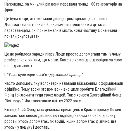
Наприклад, за минулий рік вони передали понад 100 генераторів на
фронт.
Це були люди, які вже мали досвід громадської діяльності.
Допомагали не тільки військовим - ще місцевим з дітьми і
переселенцям, які приїжджали в місто, коли частину Донеччини
почали окуповувати.
Це не робилося заради піару. Люди просто допомагали тим, у чому
розбиралися, чи тим, що могли. Кожен в команді відповідав за своє
поле діяльності.
І
“У нас було одне знамʼя - державний прапор”.
Часто допомогу, яку волонтери надавали військовим, оформлювали
офіційно. Тому трохи згодом вони вирішили зробити Благодійний
Фонд і включити туди своїх людей. Так з’явився Благодійний Фонд
“Всі поруч.” Його заснували влітку 2022 року.
Благодійний Фонд має декілька приміщень в Краматорську. Кожен
займається своєю діяльністю і відповідальний за свою ділянку
роботи: хтось допомагає, як водій, інший допомагає фізично, ще
хтось - у пошуку і доставці.