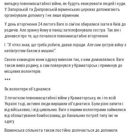
випадку повномасштабної війни, як будуть евакуювати людей і куди.
У Запорізькій та Дніпровській вірменських церквах допомагають
організували допомогу. І не лише вірменам.
У день вторгнення 24 лютого Ваге із сім’єю збиралися їхати в Київ до
родичів. Але зранку йому в паніці зателефонувала сестра. Так він і
дізнався про те, що почалося повномасштабне вторгнення.
І
“Я чітко знав, що треба робити, давав поради. Але сам зустрів війну з
напівпустим баком в машині”.
Своєю командою вони одразу вивезли тих, з ким домовлялися. Ваге
також вивіз родину, а сам повернувся у Краматорськ і примкнув до
місцевих волонтерів.
***
Як волонтери об’єдналися
З початком повномасштабної війни у Краматорську, як і по всій
Україні тоді, активні люди вирішили об’єднатися. Були різні запити і
від військових, і від цивільних. Ваге з іншими волонтерами займалися
від облаштування бомбосховищ до банальних потреб типу їжі чи
одягу.
Вірменська спільнота також постійно долучається до допомоги.