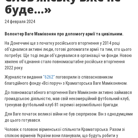
буде...»
24 февраля 2024
Волонтер Ваге Маміконян про допомогу армії та цивільним.
На Донеччині ще з початку російського вторгнення у 2014 році
об’єдналися активні люди, готові допомагати армії та тим, хто цього
потребує. Ще тоді люди об’єднувалися в організації чи фонди. Новою
хвилею об’єднання стало повномасштабне російське вторгнення
2022 року.
Журналісти видання
"6262"
поговорили із співзасновником
благодійного фонду «Всі поруч» з Краматорська Ваге Маміконяном.
До повномасштабного вторгнення Ваге Маміконян активно займався
громадською діяльністю, мав свій некомерційний футбольний клуб,
тренував футбольний клуб 81 окремої аеромобільної бригади.
Для Ваге початок великої війни не був сюрпризом. Він з однодумцями
до цього готувався.
Чоловік є головою вірменської спільноти Краматорська. Разом зі
спілкою вірменів України вони планували, що будуть робити у