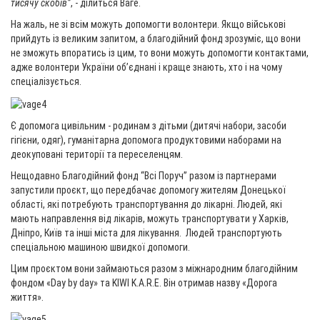
тисячу скобів”
, - ділиться Ваге.
На жаль, не зі всім можуть допомогти волонтери. Якщо військові
прийдуть із великим запитом, а благодійний фонд зрозуміє, що вони
не зможуть впоратись із цим, то вони можуть допомогти контактами,
адже волонтери України об’єднані і краще знають, хто і на чому
спеціалізується.
Є допомога цивільним - родинам з дітьми (дитячі набори, засоби
гігієни, одяг), гуманітарна допомога продуктовими наборами на
деокуповані території та переселенцям.
Нещодавно Благодійний фонд “Всі Поруч” разом із партнерами
запустили проєкт, що передбачає допомогу жителям Донецької
області, які потребують транспортування до лікарні. Людей, які
мають направлення від лікарів, можуть транспортувати у Харків,
Дніпро, Київ та інші міста для лікування. Людей транспортують
спеціальною машиною швидкої допомоги.
Цим проєктом вони займаються разом з міжнародним благодійним
фондом «Day by day» та KIWI K.A.R.E. Він отримав назву «Дорога
життя».