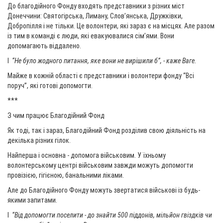
До благодійного Фонду входять представники з різних міст
Донеччини: Святогірська, Лиману, Слов’янська, Дружківки,
Добропілля і не тільки. Це волонтери, які зараз є на місцях. Але разом
із тим в команді є люди, які евакуювалися сім’ями. Вони
допомагають віддалено.
І
“Не було жодного питання, яке вони не вирішили б”, - каже Ваге.
Майже в кожній області є представники і волонтери фонду “Всі
поруч”, які готові допомогти.
***
З чим працює Благодійний Фонд
Як тоді, так і зараз, Благодійний Фонд розділив свою діяльність на
декілька різних гілок.
Найперша і основна - допомога військовим. У їхньому
волонтерському центрі військовим завжди можуть допомогти
провізією, гігієною, банальними ліками.
Але до Благодійного Фонду можуть звертатися військові із будь-
якими запитами.
І
“Від допомогти поселити - до знайти 500 піддонів, мільйон гвіздків чи