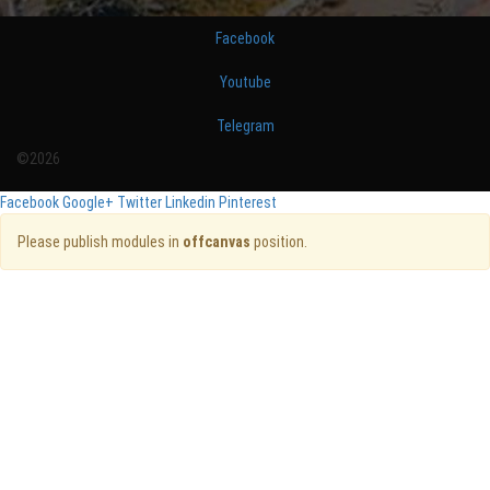
Facebook
Youtube
Telegram
©2026
Facebook
Google+
Twitter
Linkedin
Pinterest
Please publish modules in
offcanvas
position.