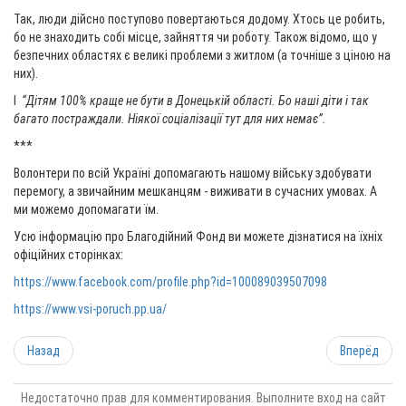
Так, люди дійсно поступово повертаються додому. Хтось це робить,
бо не знаходить собі місце, зайняття чи роботу. Також відомо, що у
безпечних областях є великі проблеми з житлом (а точніше з ціною на
них).
І
“Дітям 100% краще не бути в Донецькій області. Бо наші діти і так
багато постраждали. Ніякої соціалізації тут для них немає”.
***
Волонтери по всій Україні допомагають нашому війську здобувати
перемогу, а звичайним мешканцям - виживати в сучасних умовах. А
ми можемо допомагати їм.
Усю інформацію про Благодійний Фонд ви можете дізнатися на їхніх
офіційних сторінках:
https://www.facebook.com/profile.php?id=100089039507098
https://www.vsi-poruch.pp.ua/
Назад
Вперёд
Недостаточно прав для комментирования. Выполните вход на сайт