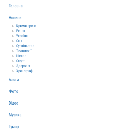
Головна
Новини
Краматорськ
Регіон
Україна
Світ
Суспільство
Технології
Цікаво
Спорт
Здоров‘я
Хронограф
Блоги
Фото
Відео
Музика
Гумор