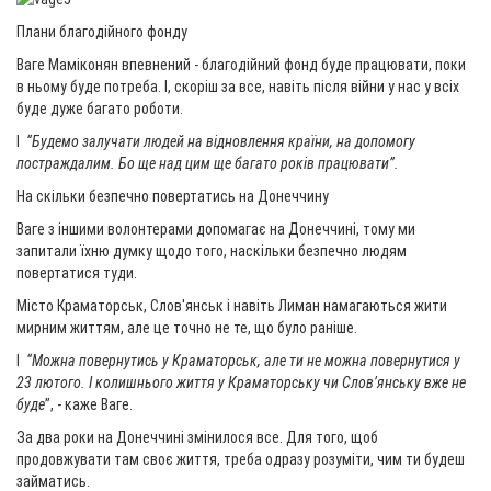
Плани благодійного фонду
Ваге Маміконян впевнений - благодійний фонд буде працювати, поки
в ньому буде потреба. І, скоріш за все, навіть після війни у нас у всіх
буде дуже багато роботи.
І
“Будемо залучати людей на відновлення країни, на допомогу
постраждалим. Бо ще над цим ще багато років працювати”.
На скільки безпечно повертатись на Донеччину
Ваге з іншими волонтерами допомагає на Донеччині, тому ми
запитали їхню думку щодо того, наскільки безпечно людям
повертатися туди.
Місто Краматорськ, Слов'янськ і навіть Лиман намагаються жити
мирним життям, але це точно не те, що було раніше.
І
“Можна повернутись у Краматорськ, але ти не можна повернутися у
23 лютого. І колишнього життя у Краматорську чи Слов’янську вже не
буде
”, - каже Ваге.
За два роки на Донеччині змінилося все. Для того, щоб
продовжувати там своє життя, треба одразу розуміти, чим ти будеш
займатись.