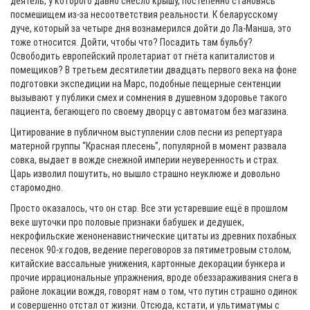
деятель, у которого давно снесло крышу, постепенно становясь
посмешищем из-за несоответствия реальности. К беларусскому
дуче, который за четыре дня вознамерился дойти до Ла-Манша, это
тоже относится. Дойти, чтобы что? Посадить там бульбу?
Освободить европейский пролетариат от гнёта капиталистов и
помещиков? В третьем десятилетии двадцать первого века на фоне
подготовки экспедиции на Марс, подобные пещерные сентенции
вызывают у публики смех и сомнения в душевном здоровье такого
пациента, бегающего по своему дворцу с автоматом без магазина.
Цитирование в публичном выступлении слов песни из репертуара
матерной группы “Красная плесень”, популярной в момент развала
совка, выдает в вожде снежной империи неуверенность и страх.
Царь изволил пошутить, но вышло страшно неуклюже и довольно
старомодно.
Просто оказалось, что он стар. Все эти устаревшие ещё в прошлом
веке шуточки про половые признаки бабушек и дедушек,
некрофильские женоненавистнические цитаты из древних похабных
песенок 90-х годов, ведение переговоров за пятиметровым столом,
китайские вассальные унижения, картонные декорации бункера и
прочие иррациональные упражнения, вроде обеззараживания снега в
районе локации вождя, говорят нам о том, что путин страшно одинок
и совершенно отстал от жизни. Отсюда, кстати, и ультиматумы с