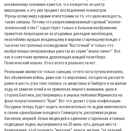
искажённому сознанию кажется, что конкретно он центр
мироздания, а это уже предмет исследования психиатров.
Угрозы всему миру карами египетскими за то, что ушла молодость,
также смешны. Потому что разрекламированный суровый “военно-
технический ответ” существует только в больном воображении
правителя лепрозория из-за угодливых докладов лизоблюдов,
незатейливо врущих впадающему в маразм стареющему вождю о
тысячах построенных космодромов “Восточный” и только что
изобретённых гиперзвуковых ракетах из серии “анала говнет”. Всё
как в советские времена дряхлеющих вождей политбюро.
Политический новояз. Этого всего в реальности нет.
Реальными являются только санкции, отчего яхта путина внезапно,
без объявления войны, даже как-то вероломно, сегодня на рассвете
ровно в шесть утра тихо снялась со швартовых в Гамбурге и на малом
ходу, не зажигая огней и не привлекая лишнего внимания, ушла в
сторону Балтики, растворившись в унылых пейзажах Мурманска на
фоне полузатопленного “Кузи”. Вот что делает страх конфискации.
Посудина теперь будет ходить исключительно по льдам живописного
в своем однообразии холодного Севморпути, распугивая редких
бакланов, моржей, белых медведей и одинокие старенькие атомные
подводные лодки, высунувшиеся на 20 миль чуть дальше места
базирования, чтоб получить “морские” деньги, медаль “за дальний