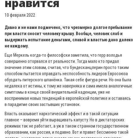
нравится
10 февраля 2022
Давно и не нами подмечено, что чрезмерно долгое пребывание
при власти сносит человеку крышу. Вообще, человек слаб и
выдержать испытание деньгами, славой и властью дано далеко
не каждому.
Еще Меркель когда-то философски заметила, что герр володья
совершенно оторвался от реальности. Тогда мало кто придал
значение этим словам, считая, что бундесканцлерин просто таким
способом пытается оправдать неспособность лидеров Евросоюза
обуздать питерского шпанёнка. Такая себе фигура речи. Но она была
недалека от истины, к тому же наверняка и сама имела аналогичные
симптомы в конце своей внушительной каденции, уже не
воспринимая новых тенденций в европейской политике и оставаясь
в парадигме своих застывших установок.
Власть оказывает наркотический эффект и в такой ситуации
главное – вовремя уйти выращивать капусту. Но в диктаторских
режимах так не работает, а уж в таком странном государственном
образовании, как россия, и подавно. Вот и правит бессменно такой