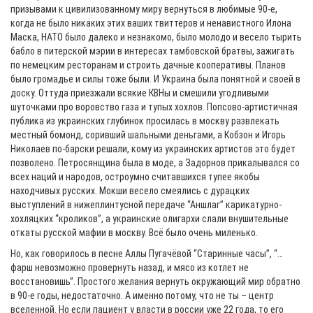
призывами к цивилизованному миру вернуться в любимые 90-е,
когда не было никаких этих ваших твиттеров и ненавистного Илона
Маска, НАТО было далеко и незнакомо, было молодо и весело тырить
бабло в питерской мэрии в интересах тамбовской братвы, зажигать
по немецким ресторанам и строить дачные кооперативы. Планов
было громадье и силы тоже были. И Украина была понятной и своей в
доску. Оттуда приезжали всякие КВНы и смешили угодливыми
шуточками про воровство газа и тупых хохлов. Попсово-артистичная
публика из украинских глубинок просилась в москву развлекать
местный бомонд, соривший шальными деньгами, а Кобзон и Игорь
Николаев по-барски решали, кому из украинских артистов это будет
позволено. Петросянщина была в моде, а Задорнов прикалывался со
всех наций и народов, остроумно считавшихся тупее якобы
находчивых русских. Мокши весело смеялись с дурацких
выступлений в нижеплинтусной передаче “Аншлаг” карикатурно-
хохляцких “кроликов”, а украинские олигархи слали внушительные
откаты русской мафии в москву. Всё было очень миленько.
Но, как говорилось в песне Аллы Пугачёвой “Старинные часы”, “…
фарш невозможно провернуть назад, и мясо из котлет не
восстановишь”. Простого желания вернуть окружающий мир обратно
в 90-е годы, недостаточно. А именно потому, что не ты – центр
вселенной. Но если пациент у власти в россии уже 22 года, то его