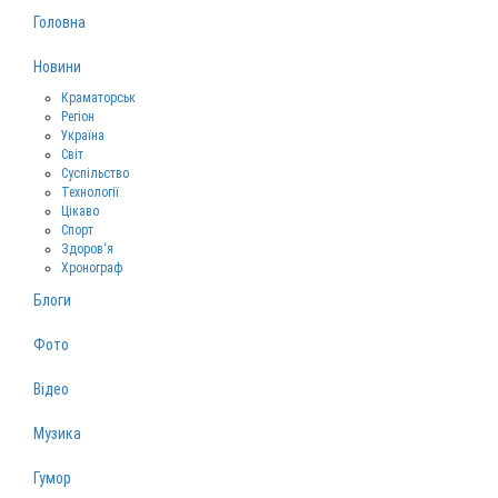
Головна
Новини
Краматорськ
Регіон
Україна
Світ
Суспільство
Технології
Цікаво
Спорт
Здоров‘я
Хронограф
Блоги
Фото
Відео
Музика
Гумор