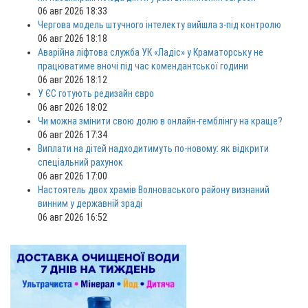
06 авг 2026 18:33
Чергова модель штучного інтелекту вийшла з-під контролю
06 авг 2026 18:18
Аварійна ліфтова служба УК «Ладіс» у Краматорську не
працюватиме вночі під час комендантської години
06 авг 2026 18:12
У ЄС готують редизайн євро
06 авг 2026 18:02
Чи можна змінити свою долю в онлайн-гемблінгу на краще?
06 авг 2026 17:34
Виплати на дітей надходитимуть по-новому: як відкрити
спеціальний рахунок
06 авг 2026 17:00
Настоятель двох храмів Волноваського району визнаний
винним у державній зраді
06 авг 2026 16:52