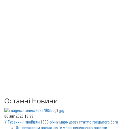
Останні Новини
06 авг 2026 18:38
У Туреччині знайшли 1800-річну мармурову статую грецького бога
Як пасажирам поїзда діяти у разі виникнення загрози