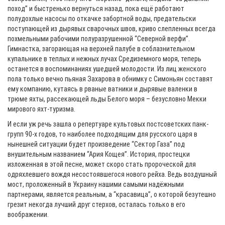
поход” и быстренько вернуться назад, пока ещё работают
полудохлые насосы по откачке забортной воды, предательски
поступающей из дырявых сварочных швов, криво слепленных всегда
похмельными рабочими полуразрушенной “Северной верфи”.
Гимнастка, загорающая на верхней палубе в соблазнительном
купальнике в теплых и нежных лучах Средиземного моря, теперь
останется в воспоминаниях ушедшей молодости. Из лиц женского
пола только вечно пьяная Захарова в обнимку с Симоньян составят
ему компанию, кутаясь в рваные ватники и дырявые валенки в
трюме яхты, рассекающей льды Белого моря – безусловно Мекки
мирового яхт-туризма.
И если уж речь зашла о репертуаре культовых постсоветских панк-
групп 90-х годов, то наиболее подходящим для русского царя в
нынешней ситуации будет произведение “Сектор Газа” под
внушительным названием “Ария Кощея”. История, простецки
изложенная в этой песне, может скоро стать пророческой для
одряхлевшего вождя несостоявшегося нового рейха. Ведь воздушный
мост, проложенный в Украину нашими самыми надёжными
партнерами, является реальным, а “красавица”, о которой безутешно
грезит некогда лучший друг стерхов, осталась только в его
воображении.