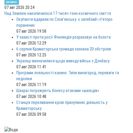
космос
07 авг 2026 20:24
Над Землею накопичилося 17 тисяч тонн космічного сміття
Окупанти вдарили по Слов'янську: є загиблий і п'ятеро
поранених
07 авг 2026 19:58
У захисті проти росії Фінляндія розраховує на болота
07 авг 2026 12:29
6 серпня Краматорська громада зазнала 20 обстрілів
07 авг 2026 12:25
Українці визначилися щодо виводу військ з Донбасу
07 авг 2026 11:41
Програми лояльності казино. Типи винагород, переваги та
недоліки
07 авг 2026 11:19
Шахраї погрожують бізнесу атаками «шахедів»
07 авг 2026 10:48
Станція переливання крові призупиняє діяльність у
Краматорську
07 авг 2026 09:58