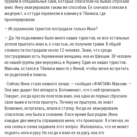
грузили в специальные сани, которые спасатели на лыжах спускали
вниз. Инну эвакуировали таким же способом. Ее сначала отвезли в
медпункт, а оттуда перевезли в клинику в Тбилиси, где
прооперировали.
— Из украинских туристов пострадала только Инна?
— Да. На подъемнике было много наших туристов, но все остальные
успели прыгнуть вниз и, к счастью, не получили травм. В общей
сложности пострадали около 12 человек. Знаю, что среди
пострадавших есть беременная женщина, она из Швеции. 38 человек
из нашей группы уже вернулись в Украину. Один из наших туристов,
Максим, остался в Тбилиси вместе с Инной, чтобы лично встретить
ее родителей и помочь.
- Сейчас Инне стало немного лучше, — сообщил «ФАКТАМ» Максим. —
Она уже дышит без аппарата. Вспоминает, что с ней произошло.
Говорит, когда кресла полетели вниз, она одна из первых сбросила
свои лыжи и хотела прыгнуть. Почему не прыгнула, не знает.
Возможно, испугалась, впала в ступор. Когда ее эвакуировали
спасатели, она была в сознании. Я все время был рядом. Инна
каждые две минуты спрашивала меня, что произошло. Я отвечал, но
она снова и снова задавала этот вопрос. Жаловалась, что не может
поднять ноги и руку. Но когда я взял ее за руку, она это