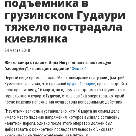
подъемника в
грузинском Гудаури
тяжело пострадала
киевлянка
24 марта 2018
Жительница столицы Инна Ищук попала в настоящую
"мясорубку", - сообщает издание
"Факты"
.
Первый вице-премьер, глава Минэкономразвития Грузии Дмитрий
Кумсишвили заявил, что причиной
крупной аварии
, произошедшей в
прошлую пятницу, 16 марта, на одном из подъемников грузинского
горнолыжного курорта Гудаури, стала ошибка оператора, который
после падения напряжения осуществил неправильные действия.
"Изъятыми записями установлено, что 16 марта на самом деле
имело место падение напряжения, которое вызвало остановку
канатной дороги, однако после этого оператор должен был
действовать с конкретной последовательностью", - сказал
Кумсишвили на пресс-конференции в пятницу.