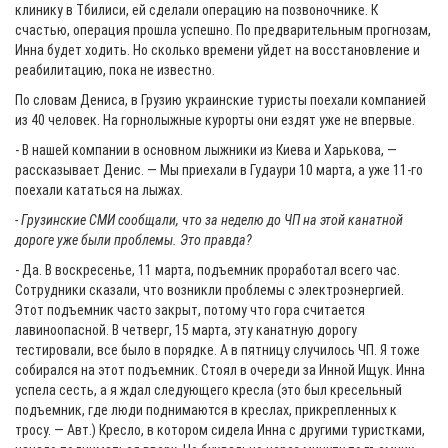
клинику в Тбилиси, ей сделали операцию на позвоночнике. К
счастью, операция прошла успешно. По предварительным прогнозам,
Инна будет ходить. Но сколько времени уйдет на восстановление и
реабилитацию, пока не известно.
По словам Дениса, в Грузию украинские туристы поехали компанией
из 40 человек. На горнолыжные курорты они ездят уже не впервые.
- В нашей компании в основном лыжники из Киева и Харькова, —
рассказывает Денис. — Мы приехали в Гудаури 10 марта, а уже 11-го
поехали кататься на лыжах.
- Грузинские СМИ сообщали, что за неделю до ЧП на этой канатной
дороге уже были проблемы. Это правда?
- Да. В воскресенье, 11 марта, подъемник проработал всего час.
Сотрудники сказали, что возникли проблемы с электроэнергией.
Этот подъемник часто закрыт, потому что гора считается
лавиноопасной. В четверг, 15 марта, эту канатную дорогу
тестировали, все было в порядке. А в пятницу случилось ЧП. Я тоже
собирался на этот подъемник. Стоял в очереди за Инной Ищук. Инна
успела сесть, а я ждал следующего кресла (это был кресельный
подъемник, где люди поднимаются в креслах, прикрепленных к
тросу. — Авт.) Кресло, в котором сидела Инна с другими туристками,