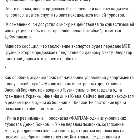
По его словам, оператор должен был перевести канатку на дизель-
генератор, а затем спустить вниз находящихся на ней туристов.
"К сожалению, он допустил ошибку, не действовал по существующей
инструкции, это был фактор человеческой ошибки", - отметил
Д.Кумсишвили.
Министр сообщил, что заключение экспертов будет передано МВД
Грузии, которое продолжает следствие по данному факту. Оператор
канатной дороги отстранен от работы.
*
Как сообщил изданию "Факты" начальник управления департамента
консульской службы Министерства иностранных дел Украины
Василий Кирилич, при аварии в Грузии сильно пострадала одна
гражданка Украины: Инна Ищук из Киева. Сейчас девушка находится
в реанимации в одной из больниц в Тбилиси. Ее состояние врачи
называют стабильно тяжелым.
- Инна в реанимации, — рассказал «ФАКТАМ» один из украинских
туристов Денис Бойков. — У нее перелом позвонка, сотрясение
мозга, раздроблены плечо и ключица, открытый перелом локтя,
поломаны ребра и пробито легкое. Как только ее доставили в