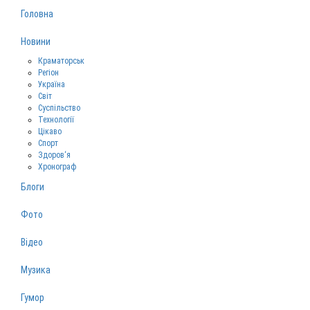
Головна
Новини
Краматорськ
Регіон
Україна
Світ
Суспільство
Технології
Цікаво
Спорт
Здоров‘я
Хронограф
Блоги
Фото
Відео
Музика
Гумор