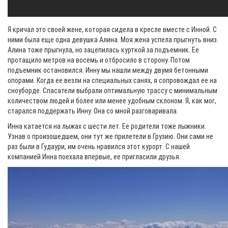
Я кричал это своей жене, которая сидела в кресле вместе с Инной. С
ними была еще одна девушка Алина. Моя жена успела прыгнуть вниз.
Алина тоже прыгнула, но зацепилась курткой за подъемник. Ее
протащило метров на восемь и отбросило в сторону. Потом
подъемник остановился. Инну мы нашли между двумя бетонными
опорами. Когда ее везли на специальных санях, я сопровождал ее на
сноуборде. Спасатели выбрали оптимальную трассу с минимальным
количеством людей и более или менее удобным склоном. Я, как мог,
старался поддержать Инну. Она со мной разговаривала.
Инна катается на лыжах с шести лет. Ее родители тоже лыжники.
Узнав о произошедшем, они тут же прилетели в Грузию. Они сами не
раз были в Гудаури, им очень нравился этот курорт. С нашей
компанией Инна поехала впервые, ее пригласили друзья.