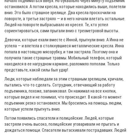
начало подниматься вверх. Но буквально через минуту подъемник
остановился. А потом кресла, которые находились выше, полетели
вниз. Это было страшное зрелище. Два кресла проскочили на
повороте, а третье застряло — и в него начали влетать остальные.
Людей на повороте выбрасывало из кресел. Те, кто успел
сориентироваться, сами прыгали вниз с трехметровой высоты.
Девочки, которые ехали вместе с Инной, прыгнули вниз. А Инна не
успела — и влетела в столкнувшиеся металлические кресла. Инна
попала в настоящую мясорубку, и там застряла. Поэтому она и
получила такие страшные травмы. Мобильный телефон, который
находился в ее нагрудном кармане, разломило пополам. Только
представьте, какой силы был удар!
Люди, которые наблюдали за этим страшным зрелищем, кричали,
пытались что-то сделать. Сотрудник, отвечающий за работу
подъемника, похоже, запаниковал. Он нажимал на все кнопки,
которые видел и не понимал, что происходит. В какой-то момент
подъемник резко остановился. Мы бросились на помощь людям,
которые успели прыгнуть вниз.
Потом появились спасатели и полицейские. Людей, которые
застряли очень высоко, полицейские уговаривали не прыгать и
дождаться помощи. Спасатели вытаскивали пострадавших. Людей