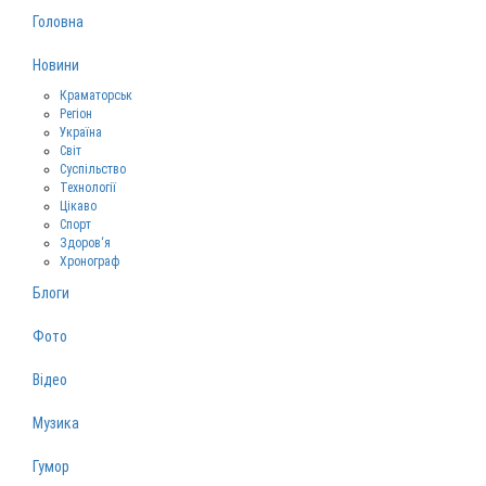
Головна
Новини
Краматорськ
Регіон
Україна
Світ
Суспільство
Технології
Цікаво
Спорт
Здоров‘я
Хронограф
Блоги
Фото
Відео
Музика
Гумор