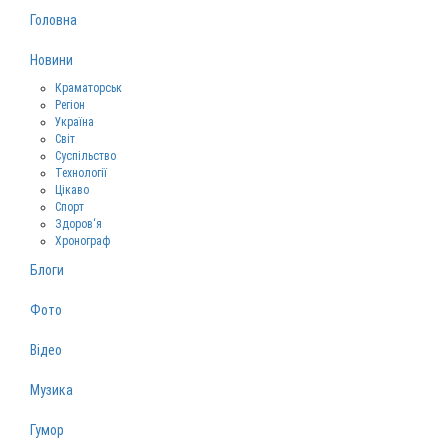
Головна
Новини
Краматорськ
Регіон
Україна
Світ
Суспільство
Технології
Цікаво
Спорт
Здоров‘я
Хронограф
Блоги
Фото
Відео
Музика
Гумор