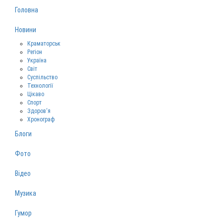
Головна
Новини
Краматорськ
Регіон
Україна
Світ
Суспільство
Технології
Цікаво
Спорт
Здоров‘я
Хронограф
Блоги
Фото
Відео
Музика
Гумор