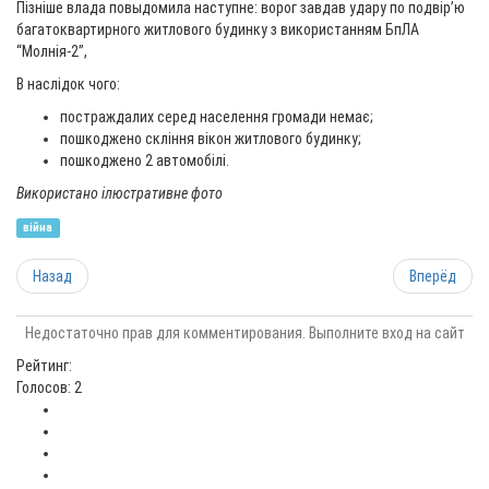
Пізніше влада повыдомила наступне: ворог завдав удару по подвірʼю
багатоквартирного житлового будинку з використанням БпЛА
“Молнія-2”,
В наслідок чого:
постраждалих серед населення громади немає;
пошкоджено скління вікон житлового будинку;
пошкоджено 2 автомобілі.
Використано ілюстративне фото
війна
Назад
Вперёд
Недостаточно прав для комментирования. Выполните вход на сайт
Рейтинг:
Голосов: 2