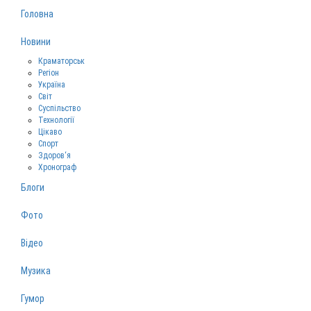
Головна
Новини
Краматорськ
Регіон
Україна
Світ
Суспільство
Технології
Цікаво
Спорт
Здоров‘я
Хронограф
Блоги
Фото
Відео
Музика
Гумор