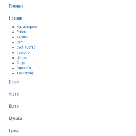
Головна
Новини
Краматорськ
Регіон
Україна
Світ
Суспільство
Технології
Цікаво
Спорт
Здоров‘я
Хронограф
Блоги
Фото
Відео
Музика
Гумор