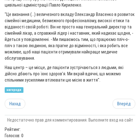
цивільної адміністрації Павло Кириленко.
"Це визнання (...) величезного вкладу Олександр Власенко в розвиток
сімейної медицини, безмежного професіоналізму, високої етики та
відданості своїй роботі. Він не просто наш генеральний директор та
сімейний лікар, а справжній лідер і наставник, який надихає щодня, -
йдеться у повідомленні. - Ми пишаємось тим, що працюємо пліч-о-
пліч з такою людиною, яка прагне до відмінності, і яка робить все
можливе, щоб наші пацієнти отримували найкраще медичне
обслуговування.
Наш центр – це місце, де пацієнти зустрічаються з людьми, які
дійсно дбають про їхнє здоров'я. Ми вкрай вдячні, що можемо
спільними зусиллями втілювати цю місію в життя".
нагороди
Назад
Вперёд
Недостаточно прав для комментирования. Выполните вход на сайт
Рейтинг:
Голосов: 0