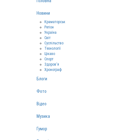
Головна
Новини
Краматорськ
Регіон
Україна
Світ
Суспільство
Технології
Цікаво
Спорт
Здоров‘я
Хронограф
Блоги
Фото
Відео
Музика
Гумор