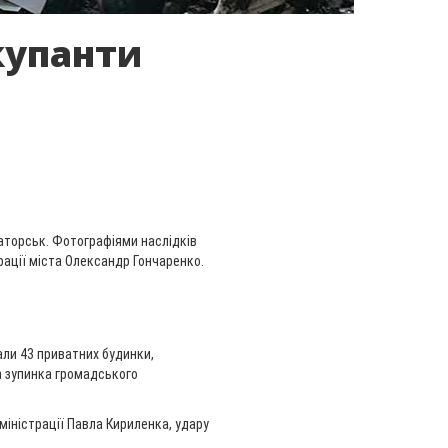
купанти
маторськ. Фотографіями наслідків
рації міста Олександр Гончаренко.
али 43 приватних будинки,
та зупинка громадського
міністрації Павла Кириленка, удару