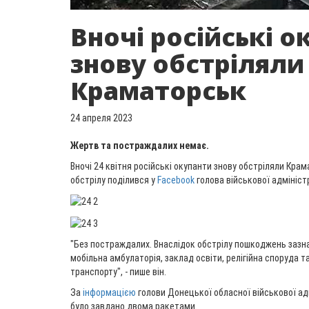
Вночі російські о
знову обстріляли
Краматорськ
24 апреля 2023
Жертв та постраждалих немає.
Вночі 24 квітня російські окупанти знову обстріляли Кра
обстрілу поділився у
Facebook
голова військової адмініст
"Без постраждалих. Внаслідок обстрілу пошкоджень зазн
мобільна амбулаторія, заклад освіти, релігійна споруда 
транспорту", - пише він.
За
інформацією
голови Донецької обласної військової ад
було завдано двома ракетами.