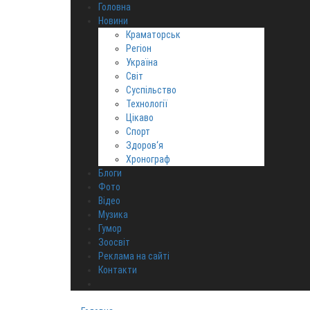
Головна
Новини
Краматорськ
Регіон
Україна
Світ
Суспільство
Технології
Цікаво
Спорт
Здоров‘я
Хронограф
Блоги
Фото
Відео
Музика
Гумор
Зоосвіт
Реклама на сайті
Контакти