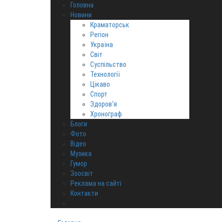
Головна
Новини
Краматорськ
Регіон
Україна
Світ
Суспільство
Технології
Цікаво
Спорт
Здоров‘я
Хронограф
Блоги
Фото
Відео
Музика
Гумор
Зоосвіт
Реклама на сайті
Контакти