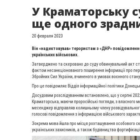
У Краматорську 
ще одного зрадн
20 февраля 2023
Він «надиктовував» терористам з «ДНР» повідомлен
українських військових.
Затверджено та скеровано до суду обвинувальний акт ст
фактом несанкціонованого поширення інформації про пе
Збройних Сил України, вчиненого в умовах воєнного стану (ч
Про це повідомляє Відділ інформаційної політики Донець
Досудовим розслідуванням встановлено, що у серпні 202
Краматорська, маючи проросійські погляди, з власного м
месенджер відправляв колишньому члену розвідувального
голосові повідомлення з інформацією військового характе
Зокрема мова йшла про місця розташування особового скл
українських захисників, а також будівництва фортифікацій