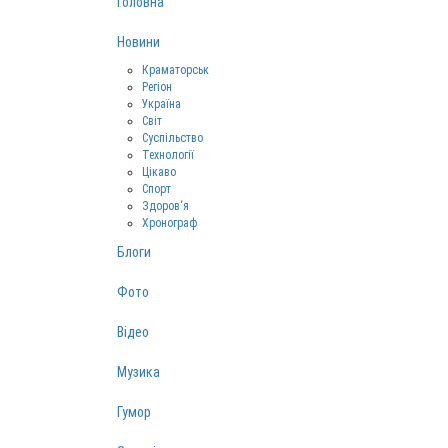
Головна
Новини
Краматорськ
Регіон
Україна
Світ
Суспільство
Технології
Цікаво
Спорт
Здоров‘я
Хронограф
Блоги
Фото
Відео
Музика
Гумор