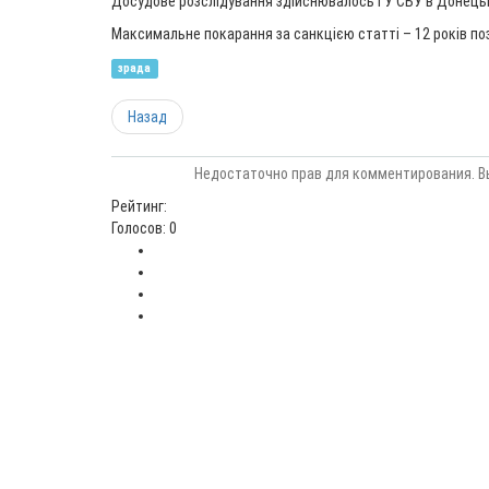
Досудове розслідування здійснювалось ГУ СБУ в Донецькі
Максимальне покарання за санкцією статті – 12 років по
зрада
Назад
Недостаточно прав для комментирования. В
Рейтинг:
Голосов: 0