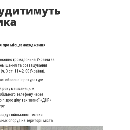
судитимуть
ика
ня про місцезнаходження
осовно громадянина України за
реміщення та розташування
. 3 ст. 114-2 КК України).
кої обласної прокуратури.
2 року мешканець м.
обільного телефону через
 підрозділу так званої «ДНР»
ру.
аду і військової техніки
них споруд на території міста.