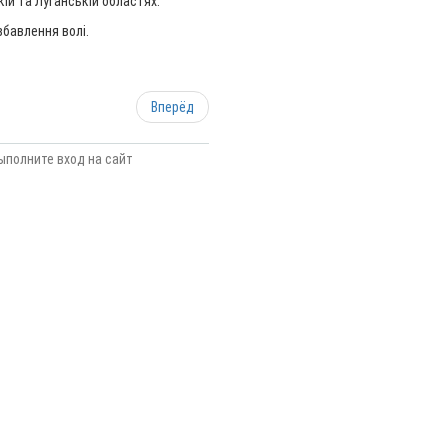
й та Луганській областях.
збавлення волі.
Вперёд
ыполните вход на сайт