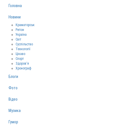
Головна
Новини
Краматорськ
Регіон
Україна
Світ
Суспільство
Технології
Цікаво
Спорт
Здоров‘я
Хронограф
Блоги
Фото
Відео
Музика
Гумор