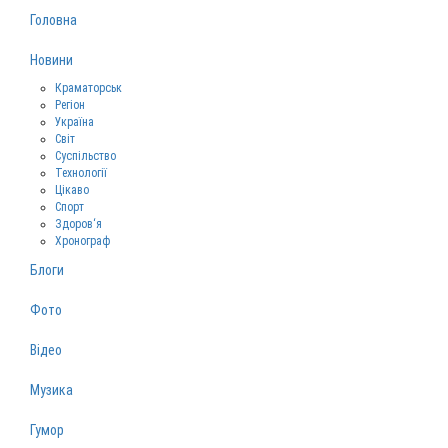
Головна
Новини
Краматорськ
Регіон
Україна
Світ
Суспільство
Технології
Цікаво
Спорт
Здоров‘я
Хронограф
Блоги
Фото
Відео
Музика
Гумор