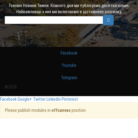
Головні Новини Тижня. Кожного дня ми публікуємо десятки новин.
Найважливіші з них ми включаємо в щотижневу розсилку.
Facebook
Youtube
Telegram
©2026
Facebook
Google+
Twitter
Linkedin
Pinterest
Please publish modules in
offcanvas
position.