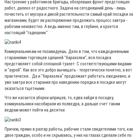
Настроение у работников бригады, обозревших фронт предстоящих
работ, далеко от радостного. Задача на сегодняшний день - лишь
почистить от мусора и дикой растительности самый край посадки за
магазинами, будет ли распоряжение продолжать процесс завтра -
рабочим неизвестно. А ведь именно там, в глубине, и кроется
настоящий "гадюшник".
Коммунальникам не позавидуешь. Дело в том, что каждодневными
стараниями торговцев здешней "барахолки", вся посадка
представляет собой сплошной туалет. С соответствующими видами
и "аурой". Как все это добро вычищать - теоретически понятно, а вот
практически... Да и "барахолка" продолжает работать ежедневно, и
уже завтра все старания про наведению порядка в посадке могут
оказаться тщетными.
Что же касается уборки шприцев, то, едва зайдя в посадку,
коммунальники насобирали их полведра, а дальше счет таким
ведрам может пойти на десятки.
Причем, прямо в разгар работы, рабочие стали свидетелями того, как
двое граждан, особо и не скрываясь, у них на глазах сделали себе по