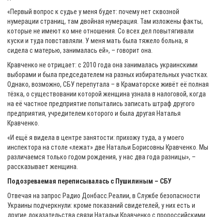
«Первый вопрос к судье у меня будет: почему нет сквозной
нумерации страниц, там двойная нумерация. Там изложены факты,
которые не имеют ко мне отношения. Со всех дел повытягивали
куски и туда повставляли. У меня мать была тяжело больна, я
сидела с матерью, занималась ей», – говорит она.
Кравченко не отрицает: с 2010 года она занималась украинскими
выборами и была председателем на разных избирательных участках.
Однако, возможно, СБУ перепутала – в Краматорске живёт её полная
тёзка, о существовании которой женщина узнала в налоговой, когда
на её частное предприятие попытались записать штраф другого
предприятия, учредителем которого и была другая Наталья
Кравченко.
«И ещё я видела в центре занятости: прихожу туда, а у моего
инспектора на столе «лежат» две Натальи Борисовны Кравченко. Мы
различаемся только годом рождения, у нас два года разницы», –
рассказывает женщина.
Подозреваемая переписывалась с Пушилиным – СБУ
Отвечая на запрос Радио Донбасс.Реалии, в Службе безопасности
Украины подчеркнули: кроме показаний свидетелей, у них есть и
другие доказательства связи Натальи Кравченко с пророссийскими