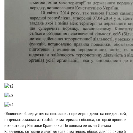
Обвинение базируется на показаниях примерно десятка свидетелей,
видеоматериалах из Youtube и материалах обыска, который провели
в квартире у Натальи Кравченко. По словам её сына Дениса
Кравченко, который живёт вместе с матерью, обыск длился около 5