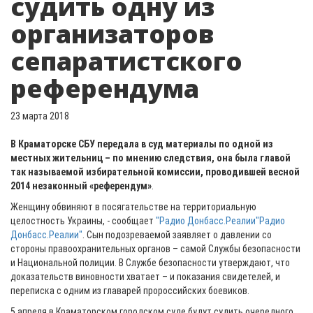
судить одну из
организаторов
сепаратистского
референдума
23 марта 2018
В Краматорске СБУ передала в суд материалы по одной из
местных жительниц – по мнению следствия, она была главой
так называемой избирательной комиссии, проводившей весной
2014 незаконный «референдум»
.
Женщину обвиняют в посягательстве на территориальную
целостность Украины, - сообщает
"Радио Донбасс.Реалии"Радио
Донбасс.Реалии"
. Сын подозреваемой заявляет о давлении со
стороны правоохранительных органов – самой Службы безопасности
и Национальной полиции. В Службе безопасности утверждают, что
доказательств виновности хватает – и показания свидетелей, и
переписка с одним из главарей пророссийских боевиков.
5 апреля в Краматорском городском суде будут судить очередного