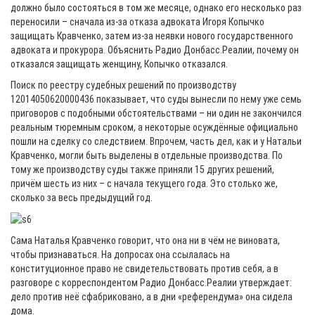
должно было состояться в том же месяце, однако его несколько раз
переносили – сначала из-за отказа адвоката Игоря Копычко
защищать Кравченко, затем из-за неявки нового государственного
адвоката и прокурора. Объяснить Радио Донбасс.Реалии, почему он
отказался защищать женщину, Копычко отказался.
Поиск по реестру судебных решений по производству
12014050620000436 показывает, что суды вынесли по нему уже семь
приговоров с подобными обстоятельствами – ни один не закончился
реальным тюремным сроком, а некоторые осуждённые официально
пошли на сделку со следствием. Впрочем, часть дел, как и у Натальи
Кравченко, могли быть выделены в отдельные производства. По
тому же производству суды также приняли 15 других решений,
причём шесть из них – с начала текущего года. Это столько же,
сколько за весь предыдущий год.
Сама Наталья Кравченко говорит, что она ни в чём не виновата,
чтобы признаваться. На допросах она ссылалась на
конституционное право не свидетельствовать против себя, а в
разговоре с корреспондентом Радио Донбасс.Реалии утверждает:
дело против неё сфабриковано, а в дни «референдума» она сидела
дома.