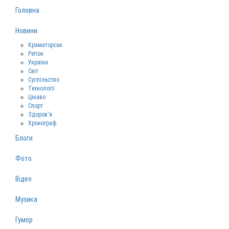
Головна
Новини
Краматорськ
Регіон
Україна
Світ
Суспільство
Технології
Цікаво
Спорт
Здоров‘я
Хронограф
Блоги
Фото
Відео
Музика
Гумор