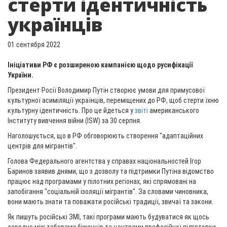
стерти ідентичність
українців
01 сентября 2022
Ініціативи РФ є розширеною кампанією щодо русифікації
України.
Президент Росії Володимир Путін створює умови для примусової
культурної асиміляції українців, переміщених до РФ, щоб стерти їхню
культурну ідентичність. Про це йдеться у
звіті
американського
Інституту вивчення війни (ISW) за 30 серпня.
Наголошується, що в РФ обговорюють створення "адаптаційних
центрів для мігрантів".
Голова Федерального агентства у справах національностей Ігор
Баринов заявив днями, що з дозволу та підтримки Путіна відомство
працює над програмами у пілотних регіонах, які спрямовані на
запобігання "соціальній ізоляції мігрантів". За словами чиновника,
вони мають знати та поважати російські традиції, звичаї та закони.
Як пишуть російські ЗМІ, такі програми мають будуватися як щось