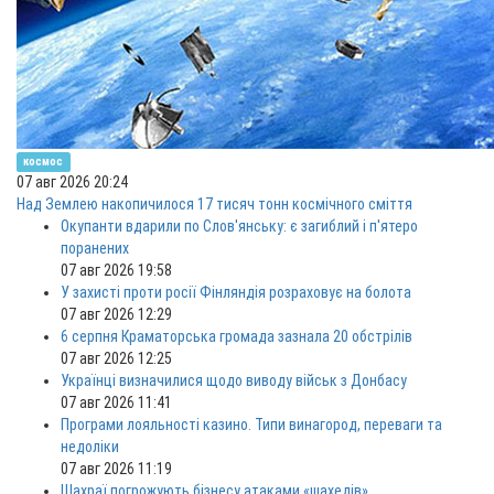
космос
07 авг 2026 20:24
Над Землею накопичилося 17 тисяч тонн космічного сміття
Окупанти вдарили по Слов'янську: є загиблий і п'ятеро
поранених
07 авг 2026 19:58
У захисті проти росії Фінляндія розраховує на болота
07 авг 2026 12:29
6 серпня Краматорська громада зазнала 20 обстрілів
07 авг 2026 12:25
Українці визначилися щодо виводу військ з Донбасу
07 авг 2026 11:41
Програми лояльності казино. Типи винагород, переваги та
недоліки
07 авг 2026 11:19
Шахраї погрожують бізнесу атаками «шахедів»