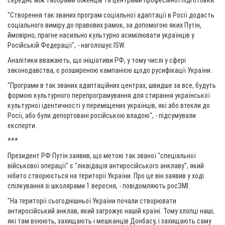
середнє між таборами біженців та центрами професійної підготовки.
"Створення так званих програм соціальної адаптації в Росії додасть
соціального виміру до правових рамок, за допомогою яких Путін,
ймовірно, прагне насильно культурно асимілювати українців у
Російській Федерації", - наголошує ISW.
Аналітики вважають, що ініціативи РФ, у тому числі у сфері
законодавства, є розширеною кампанією щодо русифікації України.
"Програми в так званих адаптаційних центрах, швидше за все, будуть
формою культурного перепрограмування для стирання української
культурної ідентичності у переміщених українців, які або втекли до
Росії, або були депортовані російською владою", - підсумували
експерти.
***
Президент РФ Путін заявив, що метою так званої "спеціальної
військової операції" є "ліквідація антиросійського анклаву", який
нібито створюється на території України. Про це він заявив у ході
спілкування зі школярами 1 вересня, - повідомляють росЗМІ.
"На території сьогоднішньої України почали створювати
антиросійський анклав, який загрожує нашій країні. Тому хлопці наші,
які там воюють, захищають і мешканців Донбасу, і захищають саму