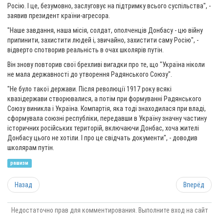
Росію. І це, безумовно, заслуговує на підтримку всього суспільства", -
заявив президент країни-агресора.
"Наше завдання, наша місія, солдат, ополченців Донбасу - цю війну
припинити, захистити людей і, звичайно, захистити саму Росію", -
відверто спотворив реальність в очах школярів путін.
Він знову повторив свої брехливі вигадки про те, що "Україна ніколи
не мала державності до утворення Радянського Союзу".
"Не було такої держави. Після революції 1917 року всякі
квазідержави створювалися, а потім при формуванні Радянського
Союзу виникла і Україна. Компартія, яка тоді знаходилася при владі,
сформувала союзні республіки, передавши в Україну значну частину
історичних російських територій, включаючи Донбас, хоча жителі
Донбасу цього не хотіли. І про це свідчать документи", - доводив
школярам путін.
рашизм
Назад
Вперёд
Недостаточно прав для комментирования. Выполните вход на сайт