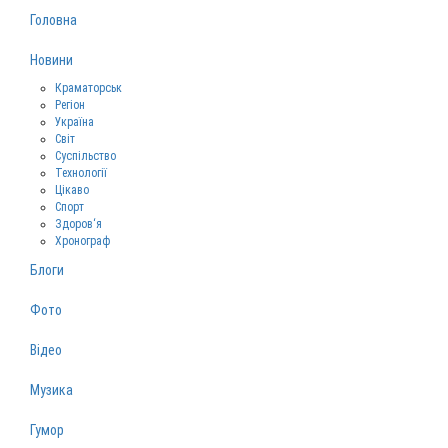
Головна
Новини
Краматорськ
Регіон
Україна
Світ
Суспільство
Технології
Цікаво
Спорт
Здоров‘я
Хронограф
Блоги
Фото
Відео
Музика
Гумор