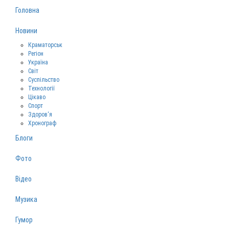
Головна
Новини
Краматорськ
Регіон
Україна
Світ
Суспільство
Технології
Цікаво
Спорт
Здоров‘я
Хронограф
Блоги
Фото
Відео
Музика
Гумор