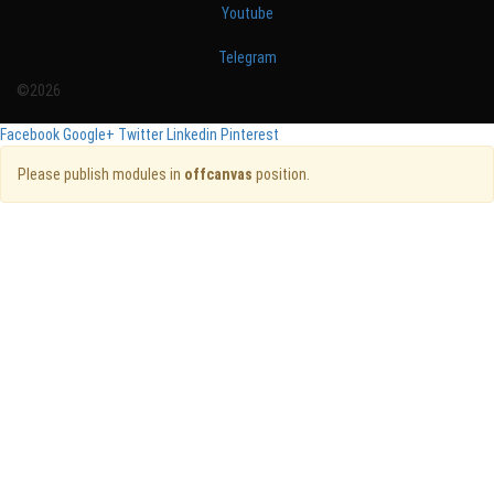
Youtube
Telegram
©2026
Facebook
Google+
Twitter
Linkedin
Pinterest
Please publish modules in
offcanvas
position.