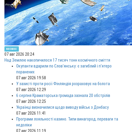
космос
07 авг 2026 20:24
Над Землею накопичилося 17 тисяч тонн космічного сміття
Окупанти вдарили по Слов'янську: є загиблий і п'ятеро
поранених
07 авг 2026 19:58
У захисті проти росії Фінляндія розраховує на болота
07 авг 2026 12:29
6 серпня Краматорська громада зазнала 20 обстрілів
07 авг 2026 12:25
Українці визначилися щодо виводу військ з Донбасу
07 авг 2026 11:41
Програми лояльності казино. Типи винагород, переваги та
недоліки
07 авг 2026 11:19