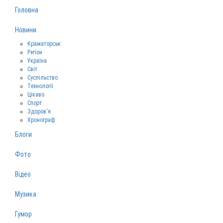
Головна
Новини
Краматорськ
Регіон
Україна
Світ
Суспільство
Технології
Цікаво
Спорт
Здоров‘я
Хронограф
Блоги
Фото
Відео
Музика
Гумор