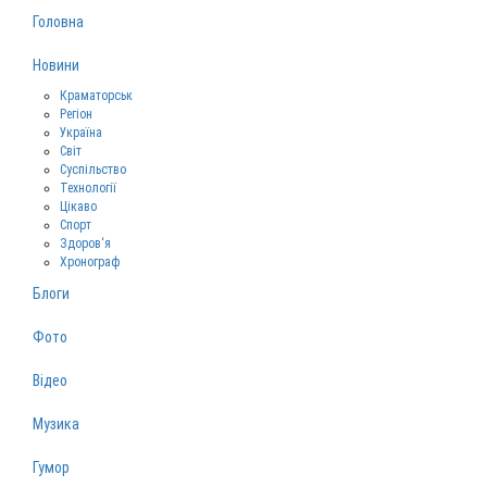
Головна
Новини
Краматорськ
Регіон
Україна
Світ
Суспільство
Технології
Цікаво
Спорт
Здоров‘я
Хронограф
Блоги
Фото
Відео
Музика
Гумор