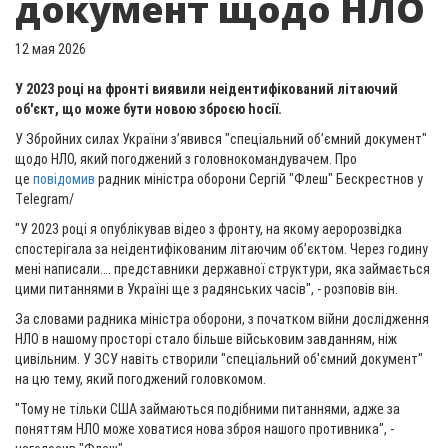
документ щодо НЛО
12 мая 2026
У 2023 році на фронті виявили неідентифікований літаючий
об'єкт, що може бути новою зброєю hосії.
У Збройних силах України зʼявився "спеціальний обʼємний документ"
щодо НЛО, який погоджений з головнокомандувачем. Про
це
повідомив
радник міністра оборони Сергій "Флеш" Бескрестнов у
Тelegram/
"У 2023 році я опублікував відео з фронту, на якому аеророзвідка
спостерігала за неідентифікованим літаючим об’єктом. Через годину
мені написали…. представники державної структури, яка займається
цими питаннями в Україні ще з радянських часів", - розповів він.
За словами радника міністра оборони, з початком війни дослідження
НЛО в нашому просторі стало більше військовим завданням, ніж
цивільним. У ЗСУ навіть створили "спеціальний об'ємний документ"
на цю тему, який погоджений головкомом.
"Тому не тільки США займаються подібними питаннями, адже за
поняттям НЛО може ховатися нова зброя нашого противника", -