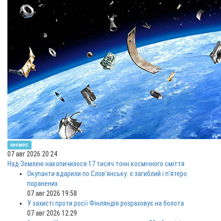
космос
07 авг 2026 20:24
Над Землею накопичилося 17 тисяч тонн космічного сміття
Окупанти вдарили по Слов'янську: є загиблий і п'ятеро
поранених
07 авг 2026 19:58
У захисті проти росії Фінляндія розраховує на болота
07 авг 2026 12:29