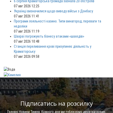
6 серпня Краматорська громада зазнала 20 обстрілів
07 авг 2026 12:25
Українці визначилися щодо виводу військ з Донбасу
07 авг 2026 11:41
Програми лояльності казино. Типи винагород, переваги та
недоліки
07 авг 2026 11:19
Шахраї погрожують бізнесу атаками «шахедів»
07 авг 2026 10:48
Станція переливання крові призупиняє діяльність у
Краматорську
07 авг 2026 09:58
Підписатись на розсилку
Головні Новини Тижня. Кожного дня ми публікуємо десятки новин.