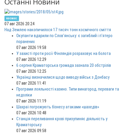
Останні Новини
космос
07 авг 2026 20:24
Над Землею накопичилося 17 тисяч тонн космічного сміття
Окупанти вдарили по Слов'янську: є загиблий і п'ятеро
поранених
07 авг 2026 19:58
У захисті проти росії Фінляндія розраховує на болота
07 авг 2026 12:29
6 серпня Краматорська громада зазнала 20 обстрілів
07 авг 2026 12:25
Українці визначилися щодо виводу військ з Донбасу
07 авг 2026 11:41
Програми лояльності казино. Типи винагород, переваги та
недоліки
07 авг 2026 11:19
Шахраї погрожують бізнесу атаками «шахедів»
07 авг 2026 10:48
Станція переливання крові призупиняє діяльність у
Краматорську
07 авг 2026 09:58