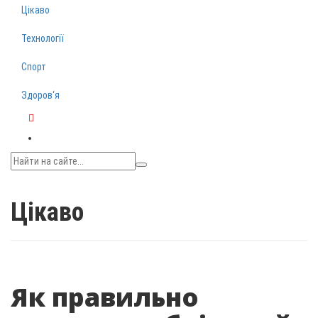
Цікаво
Технології
Спорт
Здоров‘я
Telegram
Цікаво
Як правильно