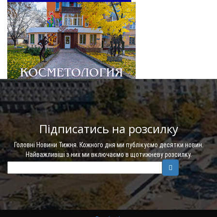
Підписатись на розсилку
Головні Новини Тижня. Кожного дня ми публікуємо десятки новин.
Найважливіші з них ми включаємо в щотижневу розсилку.