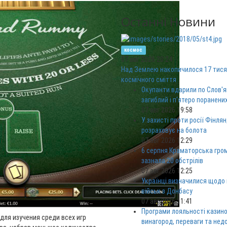
Останні Новини
космос
07 авг 2026 20:24
Над Землею накопичилося 17 тися
космічного сміття
Окупанти вдарили по Слов'я
загиблий і п'ятеро поранени
07 авг 2026 19:58
У захисті проти росії Фінлян
розраховує на болота
07 авг 2026 12:29
6 серпня Краматорська гро
зазнала 20 обстрілів
07 авг 2026 12:25
Українці визначилися щодо
військ з Донбасу
07 авг 2026 11:41
Програми лояльності казино
для изучения среди всех игр
винагород, переваги та нед