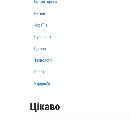
Краматорськ
Регіон
Україна
Суспільство
Цікаво
Технології
Спорт
Здоров‘я
Цікаво