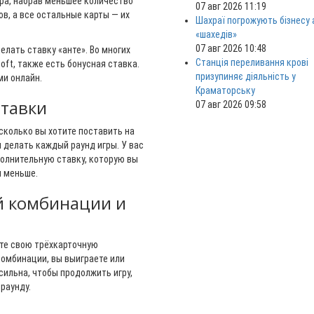
ера, набрав меньшее количество
07 авг 2026 11:19
ов, а все остальные карты — их
Шахраї погрожують бізнесу
«шахедів»
07 авг 2026 10:48
елать ставку «анте». Во многих
Станція переливання крові
soft, также есть бонусная ставка.
призупиняє діяльність у
ми онлайн.
Краматорську
ставки
07 авг 2026 09:58
сколько вы хотите поставить на
 делать каждый раунд игры. У вас
олнительную ставку, которую вы
и меньше.
й комбинации и
ите свою трёхкарточную
омбинации, вы выиграете или
сильна, чтобы продолжить игру,
раунду.