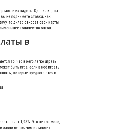
ер могли их видеть. Однако карты
 вы не поднимете ставки, как
ачу, то дилер откроет свои карты
 наименьшее количество очков.
латы в
тся то, что в него легко играть.
ожет быть игра, если в неё играть
ыплаты, которые предлагаются в
ми
оставляет 1,93%. Это не так мало,
ё равно лучше, чем во многих