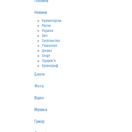
Головна
Новини
Краматорськ
Регіон
Україна
Світ
Суспільство
Технології
Цікаво
Спорт
Здоров‘я
Хронограф
Блоги
Фото
Відео
Музика
Гумор