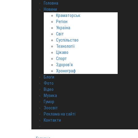
Головна
Новини
Краматорськ
Регіон
Україна
Світ
Суспільство
Технології
Цікаво
Спорт
Здоров‘я
Хронограф
Блоги
Фото
Відео
Музика
Гумор
Зоосвіт
Реклама на сайті
Контакти