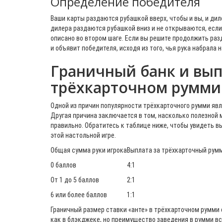
Определение победителя
Ваши карты раздаются рубашкой вверх, чтобы и вы, и дил
дилера раздаются рубашкой вниз и не открываются, если
описано во втором шаге. Если вы решите продолжить разд
и объявит победителя, исходя из того, чья рука набрала
Граничный банк и вып
трёхкарточном румми
Одной из причин популярности трёхкарточного румми являе
Другая причина заключается в том, насколько полезной м
правильно. Обратитесь к таблице ниже, чтобы увидеть в
этой настольной игре.
Общая сумма руки игрока
Выплата за трёхкарточный рум
0 баллов
4:1
От 1 до 5 баллов
2:1
6 или более баллов
1:1
Граничный размер ставки «анте» в трёхкарточном румми с
как в блэкджеке, но преимущество заведения в румми вс