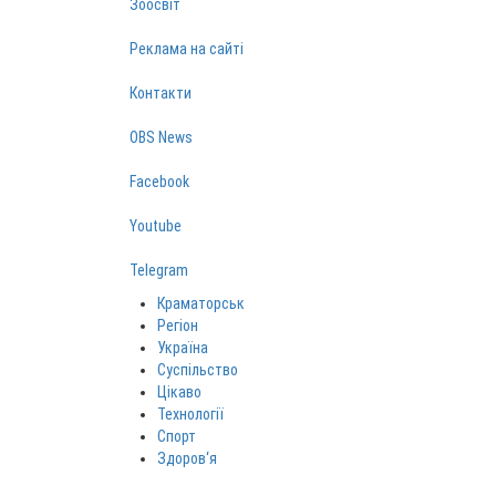
Зоосвіт
Реклама на сайті
Контакти
OBS News
Facebook
Youtube
Telegram
Краматорськ
Регіон
Україна
Суспільство
Цікаво
Технології
Спорт
Здоров‘я