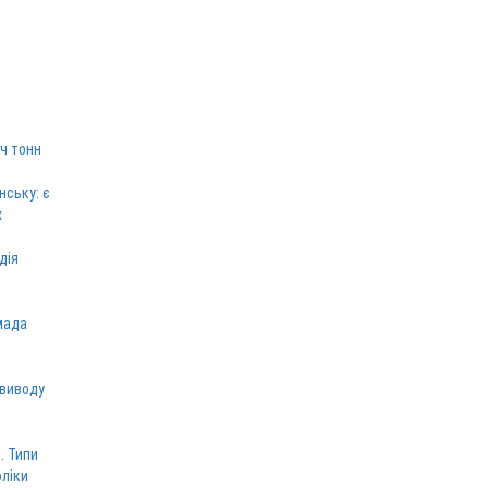
ч тонн
нську: є
х
дія
мада
 виводу
. Типи
оліки