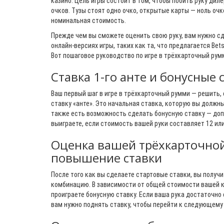
казино. Цель игры состоит в том, чтобы побить руку дил
очков. Тузы стоят одно очко, открытые карты — ноль очк
номинальная стоимость.
Прежде чем вы сможете оценить свою руку, вам нужно сд
онлайн-версиях игры, таких как та, что предлагается Bet
Вот пошаговое руководство по игре в трёхкарточный рум
Ставка 1-го анте и бонусные 
Ваш первый шаг в игре в трёхкарточный румми — решить, 
ставку «анте». Это начальная ставка, которую вы должны
также есть возможность сделать бонусную ставку — доп
выиграете, если стоимость вашей руки составляет 12 ил
Оценка вашей трёхкарточно
повышение ставки
После того как вы сделаете стартовые ставки, вы получ
комбинацию. В зависимости от общей стоимости вашей к
проиграете бонусную ставку. Если ваша рука достаточно 
вам нужно поднять ставку, чтобы перейти к следующему 