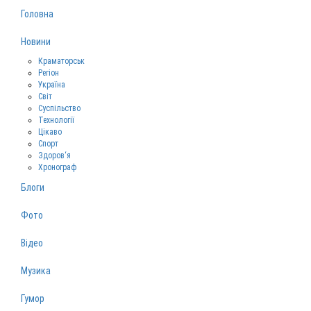
Головна
Новини
Краматорськ
Регіон
Україна
Світ
Суспільство
Технології
Цікаво
Спорт
Здоров‘я
Хронограф
Блоги
Фото
Відео
Музика
Гумор