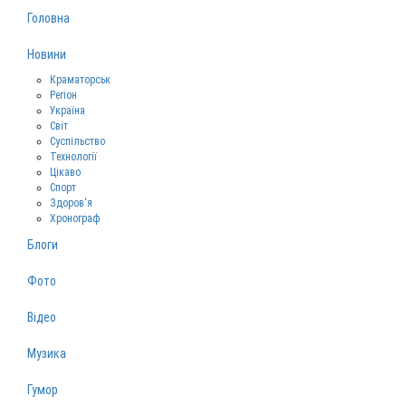
Головна
Новини
Краматорськ
Регіон
Україна
Світ
Суспільство
Технології
Цікаво
Спорт
Здоров‘я
Хронограф
Блоги
Фото
Відео
Музика
Гумор