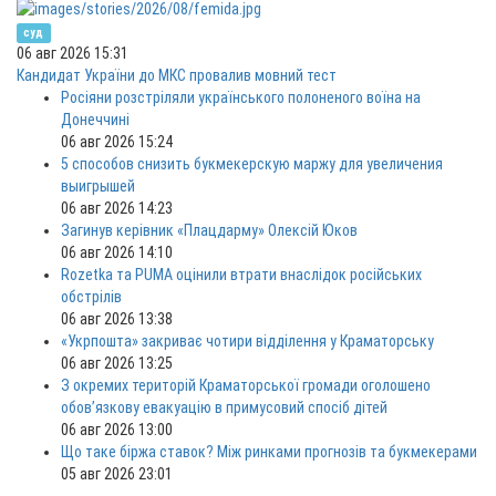
суд
06 авг 2026 15:31
Кандидат України до МКС провалив мовний тест
Росіяни розстріляли українського полоненого воїна на
Донеччині
06 авг 2026 15:24
5 способов снизить букмекерскую маржу для увеличения
выигрышей
06 авг 2026 14:23
Загинув керівник «Плацдарму» Олексій Юков
06 авг 2026 14:10
Rozetka та PUMA оцінили втрати внаслідок російських
обстрілів
06 авг 2026 13:38
«Укрпошта» закриває чотири відділення у Краматорську
06 авг 2026 13:25
З окремих територій Краматорської громади оголошено
обов’язкову евакуацію в примусовий спосіб дітей
06 авг 2026 13:00
Що таке біржа ставок? Між ринками прогнозів та букмекерами
05 авг 2026 23:01