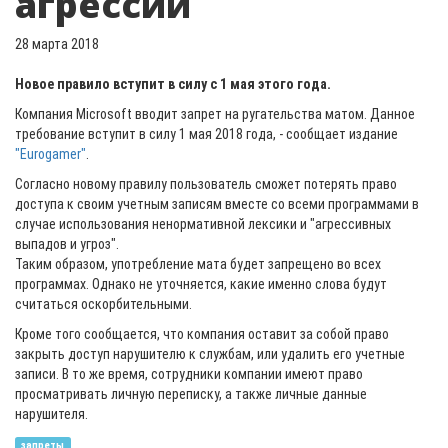
агрессии
28 марта 2018
Новое правило вступит в силу с 1 мая этого года.
Компания Microsoft вводит запрет на ругательства матом. Данное
требование вступит в силу 1 мая 2018 года, - сообщает издание
"Eurogamer"
.
Согласно новому правилу пользователь сможет потерять право
доступа к своим учетным записям вместе со всеми программами в
случае использования ненормативной лексики и "агрессивных
выпадов и угроз".
Таким образом, употребление мата будет запрещено во всех
программах. Однако не уточняется, какие именно слова будут
считаться оскорбительными.
Кроме того сообщается, что компания оставит за собой право
закрыть доступ нарушителю к службам, или удалить его учетные
записи. В то же время, сотрудники компании имеют право
просматривать личную переписку, а также личные данные
нарушителя.
запреты