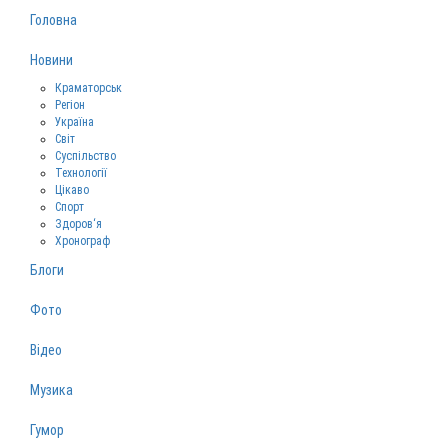
Головна
Новини
Краматорськ
Регіон
Україна
Світ
Суспільство
Технології
Цікаво
Спорт
Здоров‘я
Хронограф
Блоги
Фото
Відео
Музика
Гумор