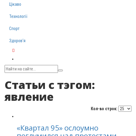
Цікаво
Технології
Спорт
Здоров‘я
Telegram
Статьи с тэгом:
явление
Кол-во строк:
«Квартал 95» ослоумно
поглумился над протестами