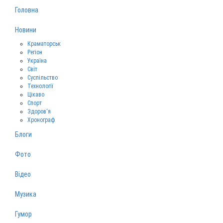
Головна
Новини
Краматорськ
Регіон
Україна
Світ
Суспільство
Технології
Цікаво
Спорт
Здоров‘я
Хронограф
Блоги
Фото
Відео
Музика
Гумор