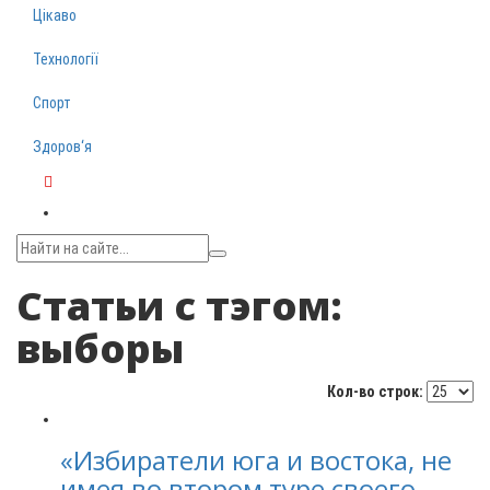
Цікаво
Технології
Спорт
Здоров‘я
Telegram
Статьи с тэгом:
выборы
Кол-во строк:
«Избиратели юга и востока, не
имея во втором туре своего