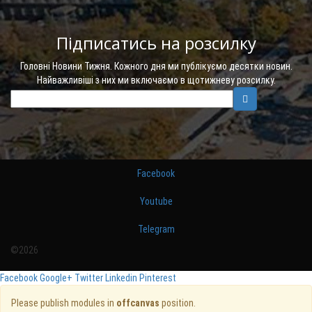
Підписатись на розсилку
Головні Новини Тижня. Кожного дня ми публікуємо десятки новин.
Найважливіші з них ми включаємо в щотижневу розсилку.
Facebook
Youtube
Telegram
©2026
Facebook
Google+
Twitter
Linkedin
Pinterest
Please publish modules in
offcanvas
position.