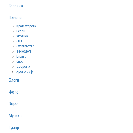
Головна
Новини
Краматорськ
Регіон
Україна
Світ
Суспільство
Технології
Цікаво
Спорт
Здоров‘я
Хронограф
Блоги
Фото
Відео
Музика
Гумор