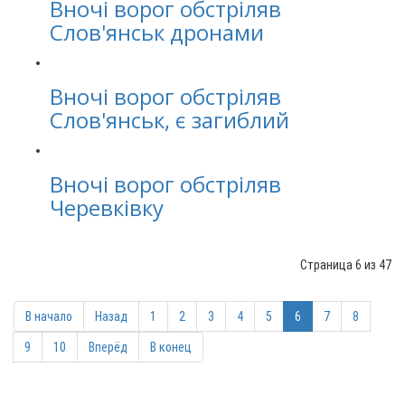
Вночі ворог обстріляв
Слов'янськ дронами
Вночі ворог обстріляв
Слов'янськ, є загиблий
Вночі ворог обстріляв
Черевківку
Страница 6 из 47
В начало
Назад
1
2
3
4
5
6
7
8
9
10
Вперёд
В конец