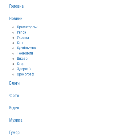
Головна
Новини
Краматорськ
Регіон
Україна
Світ
Суспільство
Технології
Цікаво
Спорт
Здоров‘я
Хронограф
Блоги
Фото
Відео
Музика
Гумор