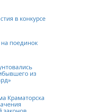
стия в конкурсе
 на поединок
бунтовались
рибывшего из
ард»
ма Краматорска
лачения
й законов