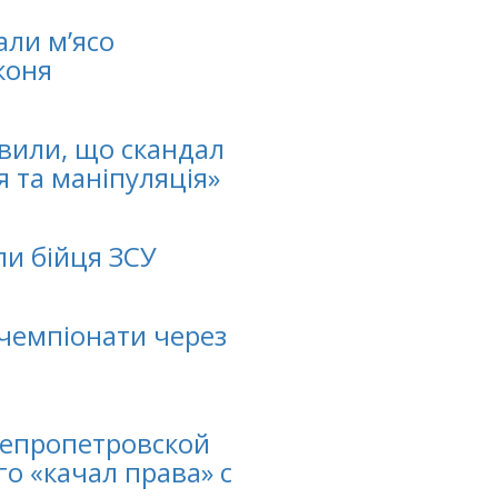
али м’ясо
коня
вили, що скандал
я та маніпуляція»
ли бійця ЗСУ
 чемпіонати через
непропетровской
го «качал права» с