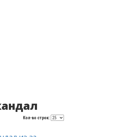
скандал
Кол-во строк:
ндал из-за