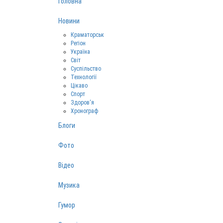
Головна
Новини
Краматорськ
Регіон
Україна
Світ
Суспільство
Технології
Цікаво
Спорт
Здоров‘я
Хронограф
Блоги
Фото
Відео
Музика
Гумор