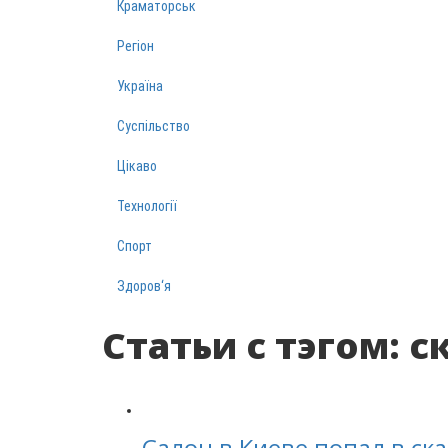
Краматорськ
Регіон
Україна
Суспільство
Цікаво
Технології
Спорт
Здоров‘я
Статьи с тэгом: 
Салон в Киеве попал в ска