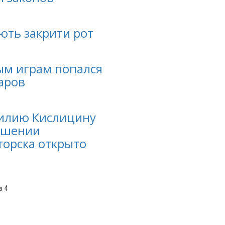
ють закрити рот
ым играм попался
ларов
Лилию Кислицину
ношении
торска открыто
з 4