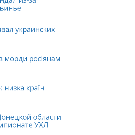
свинье
звал украинских
в морди росіянам
: низка країн
Донецкой области
емпионате УХЛ