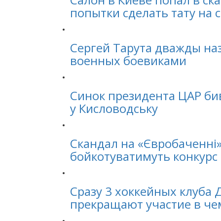
попытки сделать тату на 
Сергей Тарута дважды на
военных боевиками
Синок президента ЦАР би
у Кисловодську
Скандал на «Євробаченні»
бойкотуватимуть конкурс
Сразу 3 хоккейных клуба 
прекращают участие в ч