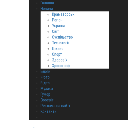
Головна
Новини
Краматорськ
Регіон
Україна
Світ
Суспільство
Технології
Цікаво
Спорт
Здоров‘я
Хронограф
Блоги
Фото
Відео
Музика
Гумор
Зоосвіт
Реклама на сайті
Контакти