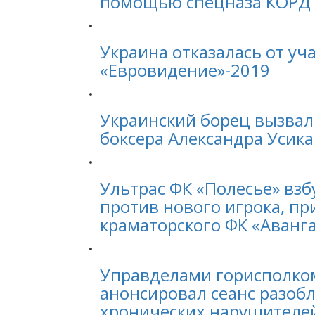
помощью спецназа КОРД
Украина отказалась от уча
«Евровидение»-2019
Украинский борец вызвал
боксера Александра Усика
Ультрас ФК «Полесье» вз
против нового игрока, п
краматорского ФК «Аванг
Управделами горисполко
анонсировал сеанс разоб
хронических нарушителе