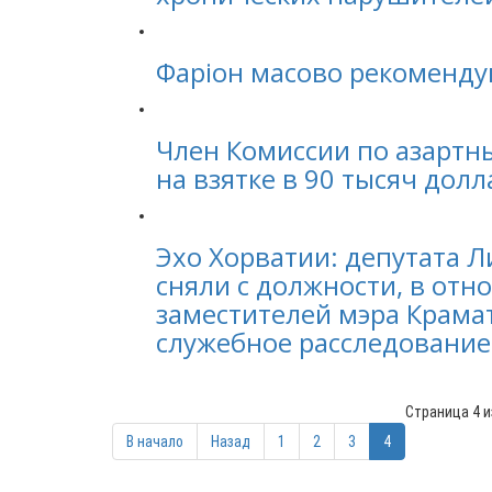
Фаріон масово рекоменду
Член Комиссии по азартн
на взятке в 90 тысяч дол
Эхо Хорватии: депутата 
сняли с должности, в от
заместителей мэра Крама
служебное расследование
Страница 4 и
В начало
Назад
1
2
3
4