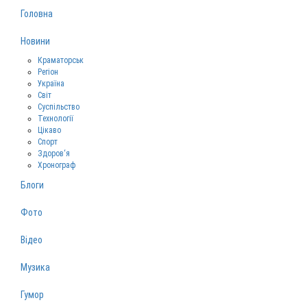
Головна
Новини
Краматорськ
Регіон
Україна
Світ
Суспільство
Технології
Цікаво
Спорт
Здоров‘я
Хронограф
Блоги
Фото
Відео
Музика
Гумор