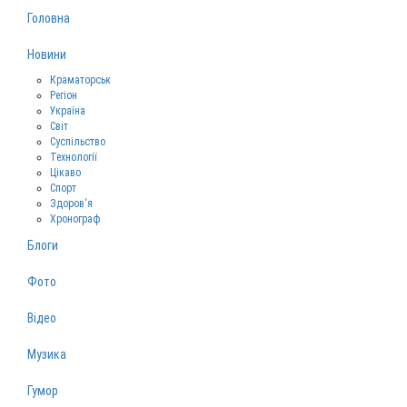
Головна
Новини
Краматорськ
Регіон
Україна
Світ
Суспільство
Технології
Цікаво
Спорт
Здоров‘я
Хронограф
Блоги
Фото
Відео
Музика
Гумор