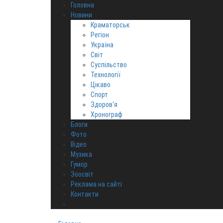
Головна
Новини
Краматорськ
Регіон
Україна
Світ
Суспільство
Технології
Цікаво
Спорт
Здоров‘я
Хронограф
Блоги
Фото
Відео
Музика
Гумор
Зоосвіт
Реклама на сайті
Контакти