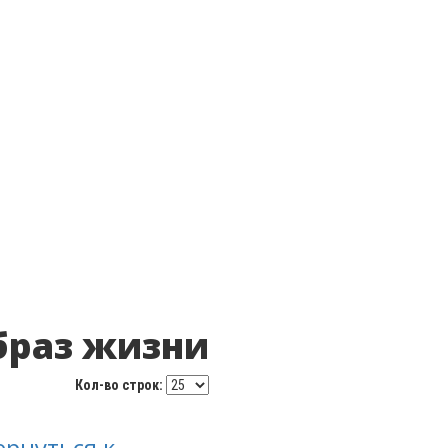
образ жизни
Кол-во строк:
ернуться к