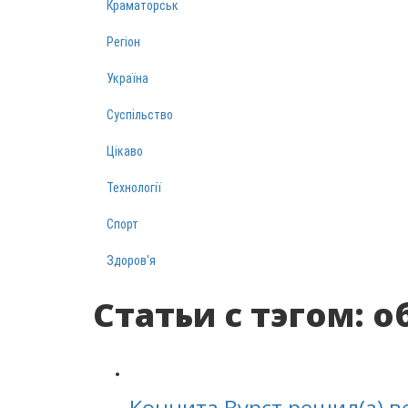
Краматорськ
Регіон
Україна
Суспільство
Цікаво
Технології
Спорт
Здоров‘я
Статьи с тэгом: 
Кончита Вурст решил(а) в