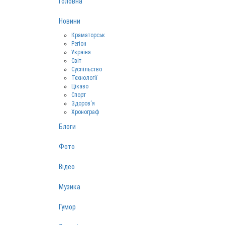
Головна
Новини
Краматорськ
Регіон
Україна
Світ
Суспільство
Технології
Цікаво
Спорт
Здоров‘я
Хронограф
Блоги
Фото
Відео
Музика
Гумор