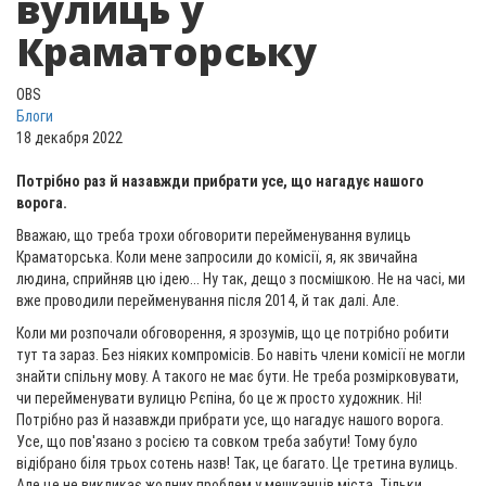
вулиць у
Краматорську
OBS
Блоги
18 декабря 2022
Потрібно раз й назавжди прибрати усе, що нагадує нашого
ворога.
Вважаю, що треба трохи обговорити перейменування вулиць
Краматорська. Коли мене запросили до комісії, я, як звичайна
людина, сприйняв цю ідею... Ну так, дещо з посмішкою. Не на часі, ми
вже проводили перейменування після 2014, й так далі. Але.
Коли ми розпочали обговорення, я зрозумів, що це потрібно робити
тут та зараз. Без ніяких компромісів. Бо навіть члени комісії не могли
знайти спільну мову. А такого не має бути. Не треба розмірковувати,
чи перейменувати вулицю Рєпіна, бо це ж просто художник. Ні!
Потрібно раз й назавжди прибрати усе, що нагадує нашого ворога.
Усе, що пов'язано з росією та совком треба забути! Тому було
відібрано біля трьох сотень назв! Так, це багато. Це третина вулиць.
Але це не викликає жодних проблем у мешканців міста. Тільки