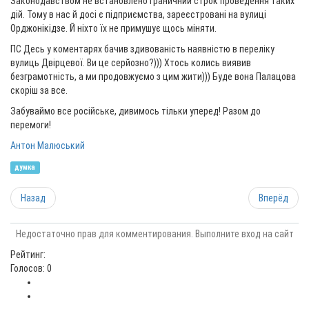
Законодавством не встановлено граничний строк проведення таких
дій. Тому в нас й досі є підприємства, зареєстровані на вулиці
Орджонікідзе. Й ніхто їх не примушує щось міняти.
ПС Десь у коментарях бачив здивованість наявністю в переліку
вулиць Двірцевої. Ви це серйозно?))) Хтось колись виявив
безграмотність, а ми продовжуємо з цим жити))) Буде вона Палацова
скоріш за все.
Забуваймо все російське, дивимось тільки уперед! Разом до
перемоги!
Антон Малюський
думка
Назад
Вперёд
Недостаточно прав для комментирования. Выполните вход на сайт
Рейтинг:
Голосов: 0