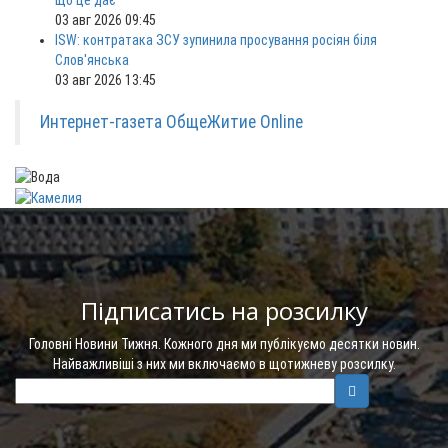
що це дає
03 авг 2026 09:45
ISW: контратака ЗСУ зупинила просування росіян біля
Слов'янська
03 авг 2026 13:45
Интернет-газета ОбщеЖитие Online
Підписатись на розсилку
Головні Новини Тижня. Кожного дня ми публікуємо десятки новин.
Найважливіші з них ми включаємо в щотижневу розсилку.