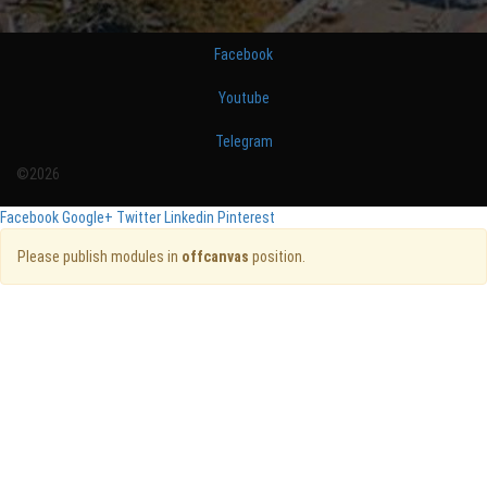
Facebook
Youtube
Telegram
©2026
Facebook
Google+
Twitter
Linkedin
Pinterest
Please publish modules in
offcanvas
position.