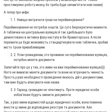
простимулює роботу мозку, бо треба буде запам'ятати нові назви)
А тепер про міфи.
1. Навіщо витрачати гроші на перейменування?
Перейменування не потребує коштів. Це суто бюрократичні моменти.
А таблички на центральних вулицях й так здебільшого було
демонтовано в активну фазу наступу в бік Краматорська. А після
перемоги це буде можливість стандартизувати нові таблички, зробив
місто трохи привабливішим.
2. Усім громадянам, хто проживає на перейменованих вулицях,
потрібно міняти документи.
Запитайте про це у тих, хто живе на вже перейменованих вулицях)))
Ніхто не вимагає міняти документи та вони не втрачають чинність.
Просто,у разі необхідності проведення якихось дій з документами,
там вже будуть вписувати нові назви.
3. Гаразд, громадян не чіпатимуть. Проте юридичні особи
зобов'язані будуть змінити документи.
Так, у разі зміни відомостей щодо юридичної особи, вона повинна
внести ці зміни до відповідних реєстрів та документів. Але.