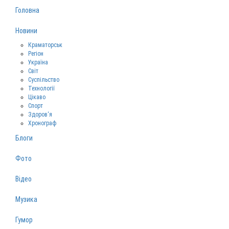
Головна
Новини
Краматорськ
Регіон
Україна
Світ
Суспільство
Технології
Цікаво
Спорт
Здоров‘я
Хронограф
Блоги
Фото
Відео
Музика
Гумор