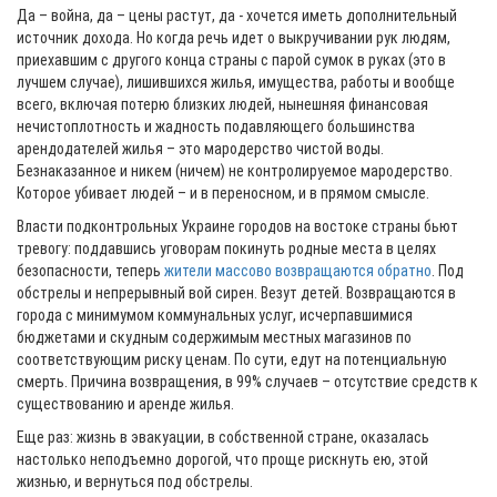
Да – война, да – цены растут, да - хочется иметь дополнительный
источник дохода. Но когда речь идет о выкручивании рук людям,
приехавшим с другого конца страны с парой сумок в руках (это в
лучшем случае), лишившихся жилья, имущества, работы и вообще
всего, включая потерю близких людей, нынешняя финансовая
нечистоплотность и жадность подавляющего большинства
арендодателей жилья – это мародерство чистой воды.
Безнаказанное и никем (ничем) не контролируемое мародерство.
Которое убивает людей – и в переносном, и в прямом смысле.
Власти подконтрольных Украине городов на востоке страны бьют
тревогу: поддавшись уговорам покинуть родные места в целях
безопасности, теперь
жители массово возвращаются обратно
. Под
обстрелы и непрерывный вой сирен. Везут детей. Возвращаются в
города с минимумом коммунальных услуг, исчерпавшимися
бюджетами и скудным содержимым местных магазинов по
соответствующим риску ценам. По сути, едут на потенциальную
смерть. Причина возвращения, в 99% случаев – отсутствие средств к
существованию и аренде жилья.
Еще раз: жизнь в эвакуации, в собственной стране, оказалась
настолько неподъемно дорогой, что проще рискнуть ею, этой
жизнью, и вернуться под обстрелы.