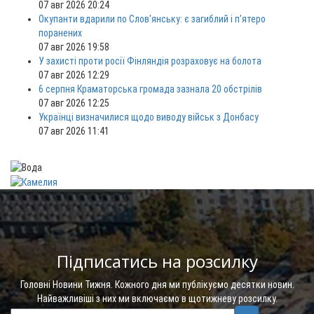
07 авг 2026 20:24
Окупанти вдарили по Слов'янську: є загиблий і п'ятеро
поранених
07 авг 2026 19:58
У захисті проти росії Фінляндія розраховує на болота
07 авг 2026 12:29
6 серпня Краматорська громада зазнала 20 обстрілів
07 авг 2026 12:25
Українці визначилися щодо виводу військ з Донбасу
07 авг 2026 11:41
Підписатись на розсилку
Головні Новини Тижня. Кожного дня ми публікуємо десятки новин.
Найважливіші з них ми включаємо в щотижневу розсилку.