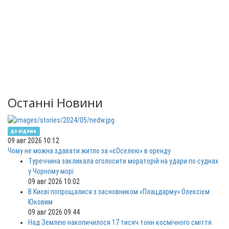
Останні Новини
до відома
09 авг 2026 10:12
Чому не можна здавати житло за «єОселею» в оренду
Туреччина закликала оголосити мораторій на удари по суднах
у Чорному морі
09 авг 2026 10:02
В Києві попрощалися з засновником «Плацдарму» Олексієм
Юковим
09 авг 2026 09:44
Над Землею накопичилося 17 тисяч тонн космічного сміття