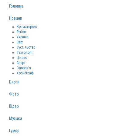
Головна
Новини
Краматорськ
Регіон
Україна
Світ
Суспільство
Технології
Цікаво
Спорт
Здоров‘я
Хронограф
Блоги
Фото
Відео
Музика
Гумор