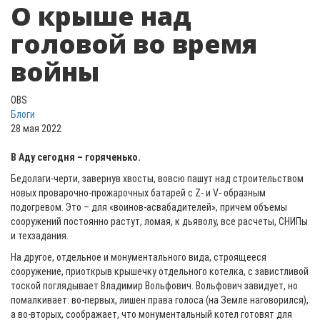
О крыше над
головой во время
войны
OBS
Блоги
28 мая 2022
В Аду сегодня – горяченько.
Бедолаги-черти, завернув хвосты, вовсю пашут над строительством
новых проварочно-прожарочных батарей с Z- и V- образным
подогревом. Это – для «воинов-асвабадителей», причем объемы
сооружений постоянно растут, ломая, к дьяволу, все расчеты, СНИПы
и техзадания.
На другое, отдельное и монументального вида, строящееся
сооружение, приоткрыв крышечку отдельного котелка, с завистливой
тоской поглядывает Владимир Вольфович. Вольфович завидует, но
помалкивает: во-первых, лишен права голоса (на Земле наговорился),
а во-вторых, соображает, что монументальный котел готовят для