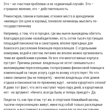
Это – не «частная проблема» и не «единичный случай». Это –
страшное явление, это – действительность.
Ремонтируя, говном и палками, отхожее место в арендуемом
«жилище» (по цене и хоромы), поневоле начинаешь мыслить по-
государственному.
Например, о том, что в городке, где мы нынче вынуждены обитать
благодаря русским «асвабадителям», есть сотни тысяч пустующих
площадей пансионатов и санаториев, вполне пригодных для
божеского расселения беженцев-переселенцев. С отдельными
номерами, водой и светом; питание же вполне можно организовать
теми же армейскими кухнями. Но все эти многоэтажные корпуса
пустуют. Причины разные: владельцы не хотят связываться с
малоимущими переселенцами, госпрограмма финансовой помощи и
компенсаций за такую услугу, судя по всему, отсутствует. Но что
самое смешное (вы не поверите), - многие владельцы этих домов
отдыха и пансионатов по-прежнему ждут… начала курортного сезона!
И даже тот факт, что лето наступит через пару дней, а курортников
нет - не аргумент. «Ничего, всегда были, и теперь приедут». Да.
Глядя на то, как при этом, тут же, в спортзале ближайшей школы,
тысячи «переселенцев» живут, имея под собой только раскладные
кровати, и выстаивают в кошмарных очередях за продуктовыми