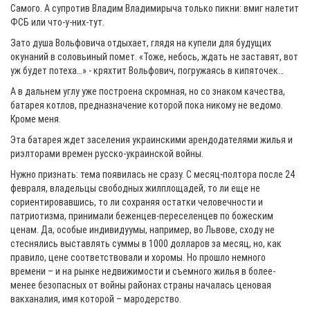
Самого. А супротив Владим Владимирыча только пикни: вмиг налетит
ФСБ или что-у-них-тут.
Зато душа Вольфовича отдыхает, глядя на купели для будущих
окунаний в соловьиный помет. «Тоже, небось, ждать не заставят, вот
уж будет потеха…» - кряхтит Вольфович, погружаясь в кипяточек…
А в дальнем углу уже построена скромная, но со знаком качества,
батарея котлов, предназначение которой пока никому не ведомо.
Кроме меня.
Эта батарея ждет заселения украинскими арендодателями жилья и
риэлторами времен русско-украинской войны.
Нужно признать: тема появилась не сразу. С месяц-полтора после 24
февраля, владельцы свободных жилплощадей, то ли еще не
сориентировавшись, то ли сохраняя остатки человечности и
патриотизма, принимали беженцев-переселенцев по божеским
ценам. Да, особые индивидуумы, например, во Львове, сходу не
стеснялись выставлять суммы в 1000 долларов за месяц, но, как
правило, цене соответствовали и хоромы. Но прошло немного
времени – и на рынке недвижимости и съемного жилья в более-
менее безопасных от войны районах страны началась ценовая
вакханалия, имя которой – мародерство.