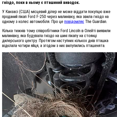
гніздо, поки в ньому є пташиний виводок.
У Канзасі (США) місцевий ділер не може віддати покупцю вже
проданий пікап Ford F-250 через малинівку, яка звила гніздо на
одному з колес автомобіля. Про це
повідомляє
The Guardian.
Кілька тижнів тому співробітники Ford Lincoln в Олейті виявили
малинівку, яка будувала гніздо на шині пікапу на стоянці
дилерського центру. Протягом наступних кількох днів пташка
відклала чотири яйця, а згодом з них вилупились пташенята.