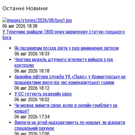
Останні Новини
06 авг 2026 18:38
У Туреччині знайшли 1800-річну мармурову статую грецького
бога
Як пасажирам поїзда діяти у разі виникнення загрози
06 авг 2026 18:33
Чергова модель штучного інтелекту вийшла з-під
контролю
06 авг 2026 18:18
Аварійна ліфтова служба УК «Ладіс» у Краматорську не
працюватиме вночі під час комендантської години
06 авг 2026 18:12
У ЄС готують редизайн євро
06 авг 2026 18:02
Чи можна змінити свою долю в онлайн-гемблінгу на
краще?
06 авг 2026 17:34
Виплати на дітей надходитимуть по-новому: як відкрити
спеціальний рахунок
06 авг 2026 17:00