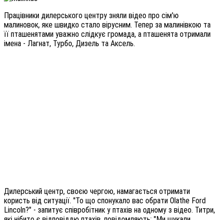
Працівники дилерського центру зняли відео про сім'ю
малиновок, яке швидко стало вірусним. Тепер за малинівкою та
її пташенятами уважно слідкує громада, а пташенята отримали
імена - Лагнат, Турбо, Дизель та Аксель.
Дилерський центр, своєю чергою, намагається отримати
користь від ситуації. "То що спонукало вас обрати Olathe Ford
Lincoln?" - запитує співробітник у птахів на одному з відео. Титри,
які нібито є відповіддю птахів, повідомляють: "Ми шукали