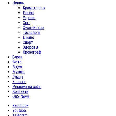
Новини
Краматорськ
Регіон
Україна
Світ
Суспільство
Технології
Цікаво
Спорт
Здоров‘я
Хронограф
Блоги
Фото
Відео
Музика
Гумор
Зоосвіт
Реклама на сайті
Контакти
OBS News
Facebook
Youtube
Telegram